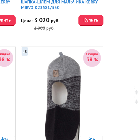
ERRY
ШАПКА-ШЛЕМ ДЛЯ МАЛЬЧИКА KERRY
MIRVO K23581/330
3 020
упить
Купить
Цена:
руб.
4 900
руб.
48
Скидка
Скидка
38
38
%
%