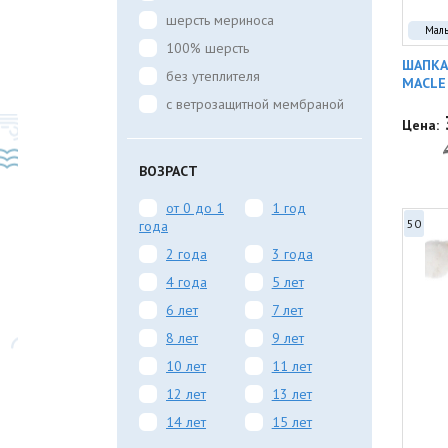
шерсть мериноса
Мал
100% шерсть
ШАПКА
без утеплителя
MACLE
с ветрозащитной мембраной
Цена:
ВОЗРАСТ
от 0 до 1
1 год
50
года
2 года
3 года
4 года
5 лет
6 лет
7 лет
8 лет
9 лет
10 лет
11 лет
12 лет
13 лет
14 лет
15 лет