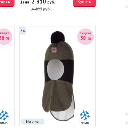
2 310
упить
Купить
Цена:
руб.
4 400
руб.
50
Скидка
Скидка
38
38
%
%
Мальчики