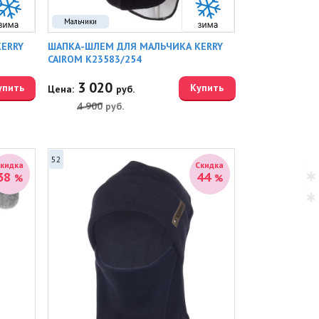
Мальчики
ERRY
ШАПКА-ШЛЕМ ДЛЯ МАЛЬЧИКА KERRY
CAIROM K23583/254
3 020
упить
Купить
Цена:
руб.
4 900
руб.
52
Скидка
Скидка
38
44
%
%