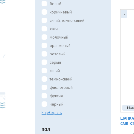
белый
коричневый
52
синий, темно-синий
хаки
молочный
оранжевый
розовый
серый
синий
темно-синий
фиолетовый
фуксия
черный
Мал
Еще
Скрыть
ШАПКА
CAIR K
ПОЛ