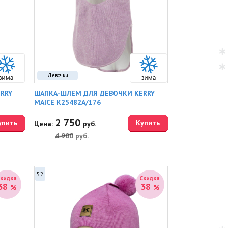
Девочки
RRY
ШАПКА-ШЛЕМ ДЛЯ ДЕВОЧКИ KERRY
MAICE K25482A/176
2 750
упить
Купить
Цена:
руб.
4 900
руб.
52
Скидка
Скидка
38
38
%
%