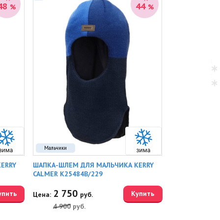
48
44
%
%
Мальчики
ERRY
ШАПКА-ШЛЕМ ДЛЯ МАЛЬЧИКА KERRY
CALMER K25484B/229
2 750
упить
Купить
Цена:
руб.
4 900
руб.