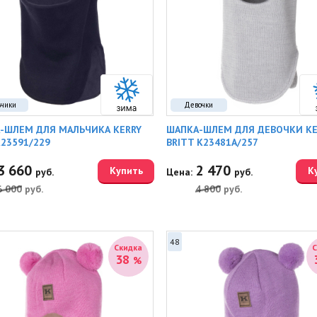
ьчики
Девочки
-ШЛЕМ ДЛЯ МАЛЬЧИКА KERRY
ШАПКА-ШЛЕМ ДЛЯ ДЕВОЧКИ KE
K23591/229
BRITT K23481A/257
3 660
2 470
Купить
К
руб.
Цена:
руб.
6 000
руб.
4 800
руб.
48
Скидка
38
%