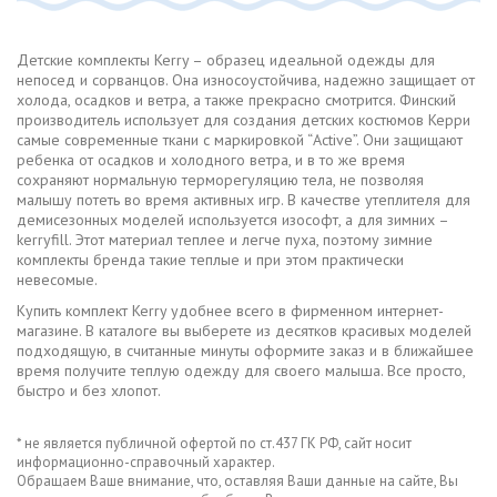
Детские комплекты Kerry – образец идеальной одежды для
непосед и сорванцов. Она износоустойчива, надежно защищает от
холода, осадков и ветра, а также прекрасно смотрится. Финский
производитель использует для создания детских костюмов Керри
самые современные ткани с маркировкой “Active”. Они защищают
ребенка от осадков и холодного ветра, и в то же время
сохраняют нормальную терморегуляцию тела, не позволяя
малышу потеть во время активных игр. В качестве утеплителя для
демисезонных моделей используется изософт, а для зимних –
kerryfill. Этот материал теплее и легче пуха, поэтому зимние
комплекты бренда такие теплые и при этом практически
невесомые.
Купить комплект Kerry удобнее всего в фирменном интернет-
магазине. В каталоге вы выберете из десятков красивых моделей
подходящую, в считанные минуты оформите заказ и в ближайшее
время получите теплую одежду для своего малыша. Все просто,
быстро и без хлопот.
* не является публичной офертой по ст.437 ГК РФ, сайт носит
информационно-справочный характер.
Обращаем Ваше внимание, что, оставляя Ваши данные на сайте, Вы