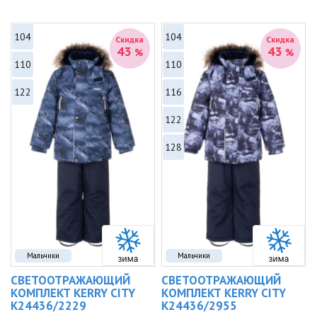
104
104
Скидка
Скидка
43
43
%
%
110
110
122
116
122
128
Мальчики
Мальчики
СВЕТООТРАЖАЮЩИЙ
СВЕТООТРАЖАЮЩИЙ
КОМПЛЕКТ KERRY CITY
КОМПЛЕКТ KERRY CITY
K24436/2229
K24436/2955