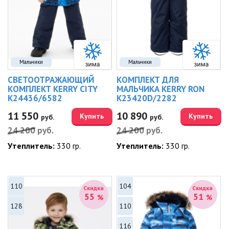
Мальчики
Мальчики
СВЕТООТРАЖАЮЩИЙ
КОМПЛЕКТ ДЛЯ
КОМПЛЕКТ KERRY CITY
МАЛЬЧИКА KERRY RON
K24436/6582
K23420D/2282
11 550
10 890
Купить
Купить
руб.
руб.
24 200
руб.
24 200
руб.
Утеплитель:
330 гр.
Утеплитель:
330 гр.
110
104
Скидка
Скидка
55
51
%
%
128
110
116