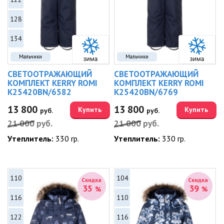
128
134
Мальчики
Мальчики
СВЕТООТРАЖАЮЩИЙ
СВЕТООТРАЖАЮЩИЙ
КОМПЛЕКТ KERRY ROMI
КОМПЛЕКТ KERRY ROMI
K25420BN/6582
K25420BN/6769
13 800
13 800
Купить
Купить
руб.
руб.
21 000
руб.
21 000
руб.
Утеплитель:
330 гр.
Утеплитель:
330 гр.
110
104
Скидка
Скидка
35
39
%
%
116
110
122
116