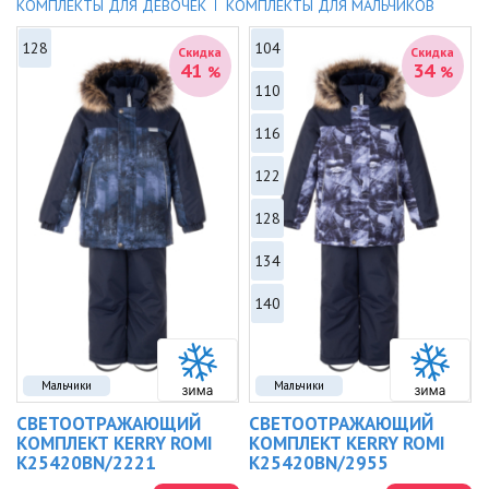
КОМПЛЕКТЫ ДЛЯ ДЕВОЧЕК
КОМПЛЕКТЫ ДЛЯ МАЛЬЧИКОВ
128
104
Скидка
Скидка
41
34
%
%
110
116
122
128
134
140
Мальчики
Мальчики
СВЕТООТРАЖАЮЩИЙ
СВЕТООТРАЖАЮЩИЙ
КОМПЛЕКТ KERRY ROMI
КОМПЛЕКТ KERRY ROMI
K25420BN/2221
K25420BN/2955