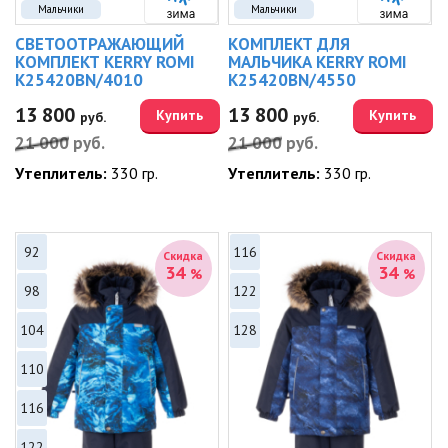
Мальчики
Мальчики
СВЕТООТРАЖАЮЩИЙ
КОМПЛЕКТ ДЛЯ
КОМПЛЕКТ KERRY ROMI
МАЛЬЧИКА KERRY ROMI
K25420BN/4010
K25420BN/4550
13 800
13 800
Купить
Купить
руб.
руб.
21 000
руб.
21 000
руб.
Утеплитель:
330 гр.
Утеплитель:
330 гр.
92
116
Скидка
Скидка
34
34
%
%
98
122
104
128
110
116
122