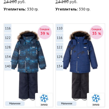
24 200
руб.
24 200
руб.
Утеплитель:
330 гр.
Утеплитель:
330 гр.
116
110
Скидка
Скидка
39
35
%
%
122
116
128
122
134
128
140
134
Мальчики
Мальчики