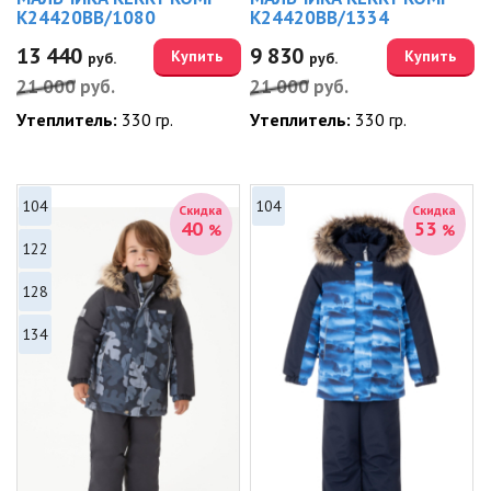
K24420BB/1080
K24420BB/1334
13 440
9 830
Купить
Купить
руб.
руб.
21 000
руб.
21 000
руб.
Утеплитель:
330 гр.
Утеплитель:
330 гр.
104
104
Скидка
Скидка
40
53
%
%
122
128
134