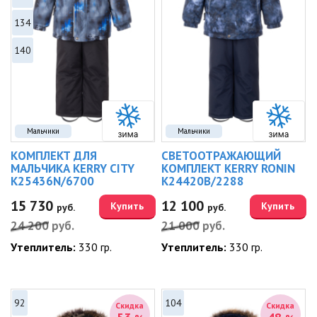
134
140
Мальчики
Мальчики
КОМПЛЕКТ ДЛЯ
СВЕТООТРАЖАЮЩИЙ
МАЛЬЧИКА KERRY CITY
КОМПЛЕКТ KERRY RONIN
K25436N/6700
K24420B/2288
15 730
12 100
Купить
Купить
руб.
руб.
24 200
руб.
21 000
руб.
Утеплитель:
330 гр.
Утеплитель:
330 гр.
92
104
Скидка
Скидка