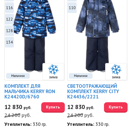
116
110
122
128
134
Мальчики
Мальчики
КОМПЛЕКТ ДЛЯ
СВЕТООТРАЖАЮЩИЙ
МАЛЬЧИКА KERRY RON
КОМПЛЕКТ KERRY CITY
K24420D/6760
K24436/2221
12 830
12 830
Купить
Купить
руб.
руб.
24 200
руб.
24 200
руб.
Утеплитель:
330 гр.
Утеплитель:
330 гр.