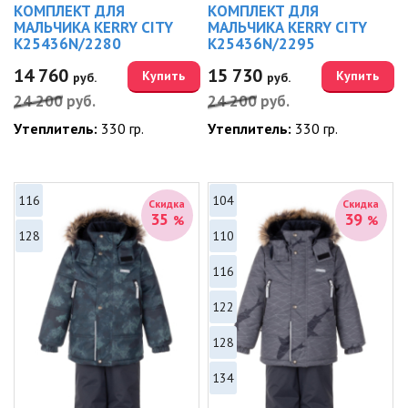
КОМПЛЕКТ ДЛЯ
КОМПЛЕКТ ДЛЯ
МАЛЬЧИКА KERRY CITY
МАЛЬЧИКА KERRY CITY
K25436N/2280
K25436N/2295
14 760
15 730
Купить
Купить
руб.
руб.
24 200
руб.
24 200
руб.
Утеплитель:
330 гр.
Утеплитель:
330 гр.
116
104
Скидка
Скидка
35
39
%
%
128
110
116
122
128
134