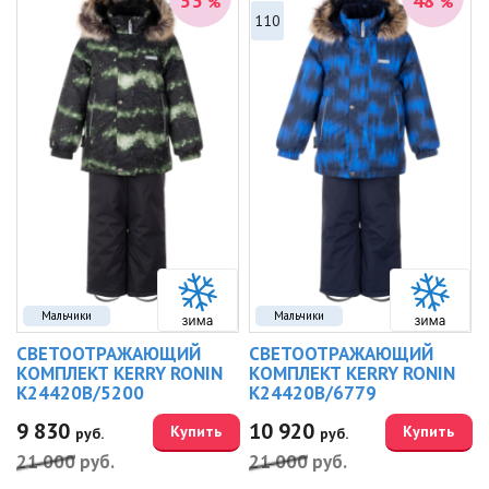
53
48
%
%
110
Мальчики
Мальчики
СВЕТООТРАЖАЮЩИЙ
СВЕТООТРАЖАЮЩИЙ
КОМПЛЕКТ KERRY RONIN
КОМПЛЕКТ KERRY RONIN
K24420B/5200
K24420B/6779
9 830
10 920
Купить
Купить
руб.
руб.
21 000
руб.
21 000
руб.