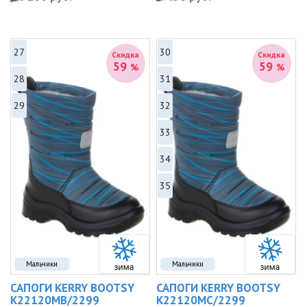
27
30
Скидка
Скидка
59
59
%
%
28
31
29
32
33
34
35
Мальчики
Мальчики
САПОГИ KERRY BOOTSY
САПОГИ KERRY BOOTSY
K22120MB/2299
K22120MC/2299