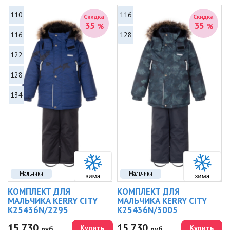
110
116
Скидка
Скидка
35
35
%
%
116
128
122
128
134
Мальчики
Мальчики
КОМПЛЕКТ ДЛЯ
КОМПЛЕКТ ДЛЯ
МАЛЬЧИКА KERRY CITY
МАЛЬЧИКА KERRY CITY
K25436N/2295
K25436N/3005
15 730
15 730
Купить
Купить
руб.
руб.