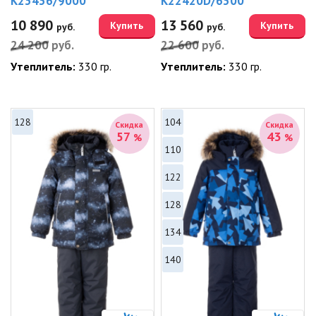
K23436/9000
K22420D/6300
10 890
13 560
Купить
Купить
руб.
руб.
24 200
руб.
22 600
руб.
Утеплитель:
330 гр.
Утеплитель:
330 гр.
128
104
Скидка
Скидка
57
43
%
%
110
122
128
134
140