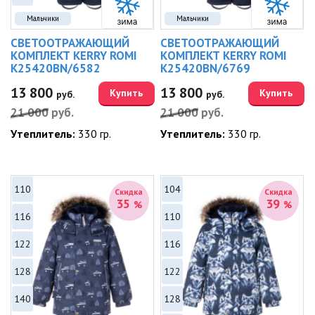
Мальчики
Мальчики
СВЕТООТРАЖАЮЩИЙ
СВЕТООТРАЖАЮЩИЙ
КОМПЛЕКТ KERRY ROMI
КОМПЛЕКТ KERRY ROMI
K25420BN/6582
K25420BN/6769
13 800
13 800
Купить
Купить
руб.
руб.
21 000
руб.
21 000
руб.
Утеплитель:
330 гр.
Утеплитель:
330 гр.
110
104
Скидка
Скидка
35
39
%
%
116
110
122
116
128
122
140
128