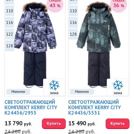
Скидка
Скидка
43
36
%
%
110
110
116
116
122
128
128
Мальчики
Мальчики
СВЕТООТРАЖАЮЩИЙ
СВЕТООТРАЖАЮЩИЙ
КОМПЛЕКТ KERRY CITY
КОМПЛЕКТ KERRY CITY
K24436/2955
K24436/3331
13 790
15 490
Купить
Купить
руб.
руб.
24 200
руб.
24 200
руб.