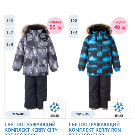
110
128
Скидка
Скидка
55
40
%
%
122
134
128
Мальчики
Мальчики
СВЕТООТРАЖАЮЩИЙ
СВЕТООТРАЖАЮЩИЙ
КОМПЛЕКТ KERRY CITY
КОМПЛЕКТ KERRY RON