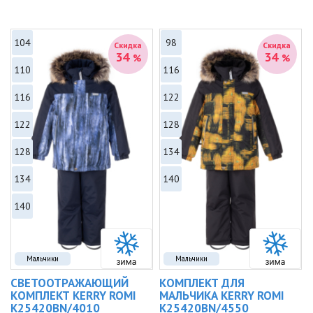
104
98
Скидка
Скидка
34
34
%
%
110
116
116
122
122
128
128
134
134
140
140
Мальчики
Мальчики
СВЕТООТРАЖАЮЩИЙ
КОМПЛЕКТ ДЛЯ
КОМПЛЕКТ KERRY ROMI
МАЛЬЧИКА KERRY ROMI
K25420BN/4010
K25420BN/4550