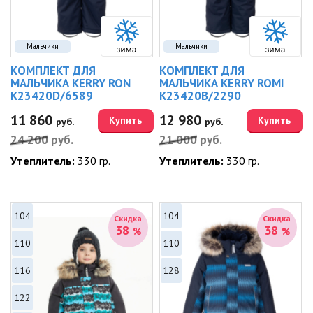
Мальчики
Мальчики
КОМПЛЕКТ ДЛЯ
КОМПЛЕКТ ДЛЯ
МАЛЬЧИКА KERRY RON
МАЛЬЧИКА KERRY ROMI
K23420D/6589
K23420B/2290
11 860
12 980
Купить
Купить
руб.
руб.
24 200
руб.
21 000
руб.
Утеплитель:
330 гр.
Утеплитель:
330 гр.
104
104
Скидка
Скидка
38
38
%
%
110
110
116
128
122