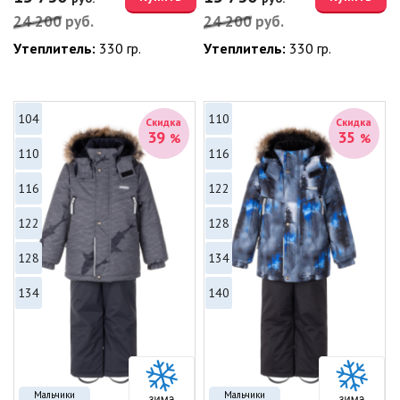
24 200
руб.
24 200
руб.
Утеплитель:
330 гр.
Утеплитель:
330 гр.
104
110
Скидка
Скидка
39
35
%
%
110
116
116
122
122
128
128
134
134
140
Мальчики
Мальчики