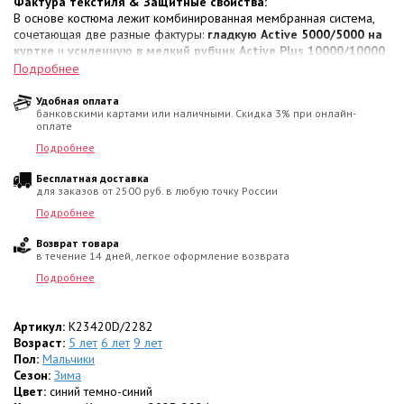
Фактура текстиля & Защитные свойства:
В основе костюма лежит комбинированная мембранная система,
сочетающая две разные фактуры:
гладкую Active 5000/5000 на
куртке
и
усиленную в мелкий рубчик Active Plus 10000/10000
на брюках для защиты уязвимых зон от трения. Ткань дополнена
Подробнее
изнаночным мембранным напылением
. Финишная
гидрофобная DWR-обработка
отталкивает грязь, позволяя
Удобная оплата
банковскими картами или наличными. Скидка 3% при онлайн-
быстро очищать комплект обычной влажной губкой.
оплате
Термоизоляция & Внутренний микроклимат:
Подробнее
Тепловой баланс обеспечивает усовершенствованный утеплитель
Бесплатная доставка
KERRYFILL
. В его структуре задействованы
упругие
для заказов от 2500 руб. в любую точку России
спиралевидные волокна
, образующие запечатанные воздушные
камеры, которые удерживают нагретый воздух вокруг тела
Подробнее
эффективнее натурального пуха. Наполнение распределено
Возврат товара
зонально: куртка снабжена плотностью
330 г/м²
для надежного
в течение 14 дней, легкое оформление возврата
сохранения тепла, а полукомбинезон —
150 г/м²
, что сохраняет
идеальную подвижность ног.
Подробнее
Температурный диапазон:
Стабильное сохранение тепла и защита от мороза в границах
Артикул:
K23420D/2282
от 0
до -30 градусов
Возраст:
5 лет
6 лет
.
9 лет
Пол:
Мальчики
Эргономика кроя & Функциональные элементы:
Сезон:
Зима
• Центральная молния куртки защищена от продувания
Цвет:
синий темно-синий