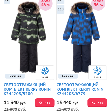
Скидка
Скидка
46
36
%
%
110
Мальчики
Мальчики
СВЕТООТРАЖАЮЩИЙ
СВЕТООТРАЖАЮЩИЙ
КОМПЛЕКТ KERRY RONIN
КОМПЛЕКТ KERRY RONIN
K24420B/5200
K24420B/6779
11 340
13 440
Купить
Купить
руб.
руб.
21 000
руб.
21 000
руб.