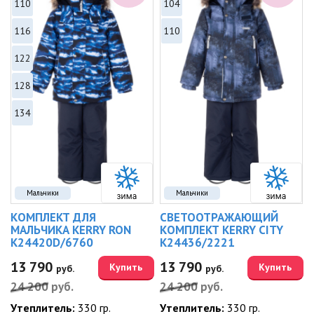
110
104
116
110
122
128
134
Мальчики
Мальчики
КОМПЛЕКТ ДЛЯ
СВЕТООТРАЖАЮЩИЙ
МАЛЬЧИКА KERRY RON
КОМПЛЕКТ KERRY CITY
K24420D/6760
K24436/2221
13 790
13 790
Купить
Купить
руб.
руб.
24 200
руб.
24 200
руб.
Утеплитель:
330 гр.
Утеплитель:
330 гр.