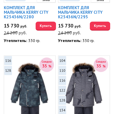
КОМПЛЕКТ ДЛЯ
КОМПЛЕКТ ДЛЯ
МАЛЬЧИКА KERRY CITY
МАЛЬЧИКА KERRY CITY
K25436N/2280
K25436N/2295
15 730
15 730
Купить
Купить
руб.
руб.
24 200
руб.
24 200
руб.
Утеплитель:
330 гр.
Утеплитель:
330 гр.
116
104
Скидка
Скидка
35
35
%
%
128
110
116
122
128
134