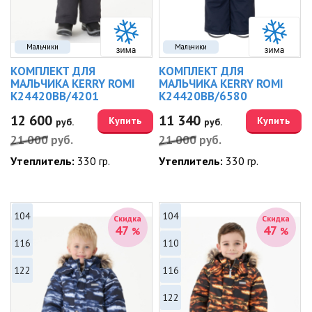
Мальчики
Мальчики
КОМПЛЕКТ ДЛЯ
КОМПЛЕКТ ДЛЯ
МАЛЬЧИКА KERRY ROMI
МАЛЬЧИКА KERRY ROMI
K24420BB/4201
K24420BB/6580
12 600
11 340
Купить
Купить
руб.
руб.
21 000
руб.
21 000
руб.
Утеплитель:
330 гр.
Утеплитель:
330 гр.
104
104
Скидка
Скидка
47
47
%
%
116
110
122
116
122