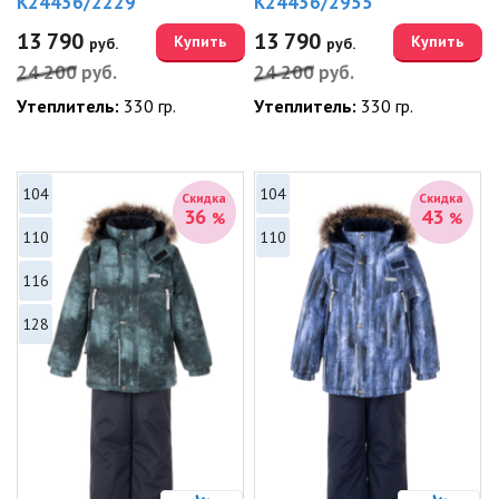
K24436/2229
K24436/2955
13 790
13 790
Купить
Купить
руб.
руб.
24 200
руб.
24 200
руб.
Утеплитель:
330 гр.
Утеплитель:
330 гр.
104
104
Скидка
Скидка
36
43
%
%
110
110
116
128