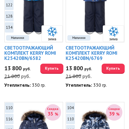
122
128
134
Мальчики
Мальчики
СВЕТООТРАЖАЮЩИЙ
СВЕТООТРАЖАЮЩИЙ
КОМПЛЕКТ KERRY ROMI
КОМПЛЕКТ KERRY ROMI
K25420BN/6582
K25420BN/6769
13 800
13 800
Купить
Купить
руб.
руб.
21 000
руб.
21 000
руб.
Утеплитель:
330 гр.
Утеплитель:
330 гр.
110
104
Скидка
Скидка
35
39
%
%
116
110