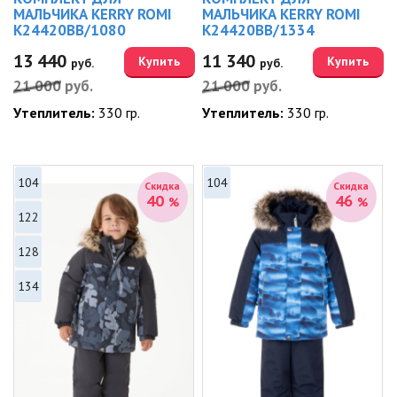
МАЛЬЧИКА KERRY ROMI
МАЛЬЧИКА KERRY ROMI
K24420BB/1080
K24420BB/1334
13 440
11 340
Купить
Купить
руб.
руб.
21 000
руб.
21 000
руб.
Утеплитель:
330 гр.
Утеплитель:
330 гр.
104
104
Скидка
Скидка
40
46
%
%
122
128
134