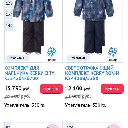
128
134
140
Мальчики
Мальчики
КОМПЛЕКТ ДЛЯ
СВЕТООТРАЖАЮЩИЙ
МАЛЬЧИКА KERRY CITY
КОМПЛЕКТ KERRY RONIN
K25436N/6700
K24420B/2288
15 730
12 100
Купить
Купить
руб.
руб.
24 200
руб.
21 000
руб.
Утеплитель:
330 гр.
Утеплитель:
330 гр.
92
104