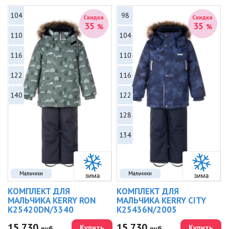
104
98
Скидка
Скидка
35
35
%
%
110
104
116
110
122
116
140
122
128
134
Мальчики
Мальчики
КОМПЛЕКТ ДЛЯ
КОМПЛЕКТ ДЛЯ
МАЛЬЧИКА KERRY RON
МАЛЬЧИКА KERRY CITY
K25420DN/3340
K25436N/2005
15 730
15 730
Купить
Купить
руб.
руб.