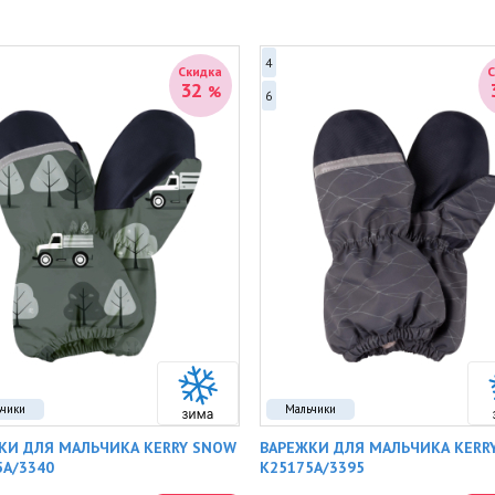
4
Скидка
32
%
6
ьчики
Мальчики
КИ ДЛЯ МАЛЬЧИКА KERRY SNOW
ВАРЕЖКИ ДЛЯ МАЛЬЧИКА KERR
5A/3340
K25175A/3395