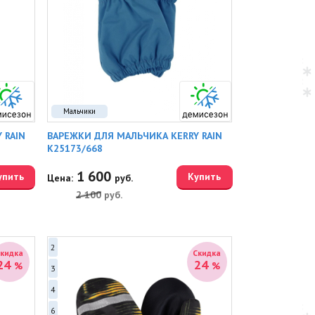
Мальчики
 RAIN
ВАРЕЖКИ ДЛЯ МАЛЬЧИКА KERRY RAIN
K25173/668
1 600
упить
Купить
Цена:
руб.
2 100
руб.
2
Скидка
Скидка
24
24
%
%
3
4
6