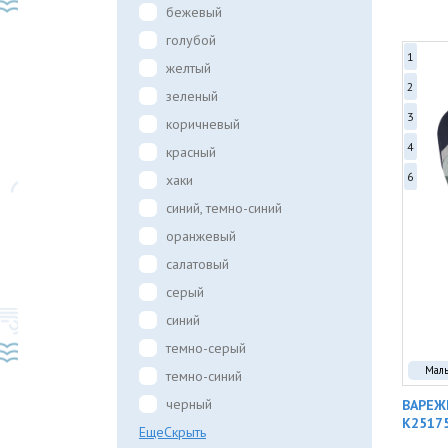
бежевый
голубой
1
желтый
2
зеленый
3
коричневый
4
красный
6
хаки
синий, темно-синий
оранжевый
салатовый
серый
синий
темно-серый
Мал
темно-синий
черный
ВАРЕЖ
K2517
Еще
Скрыть