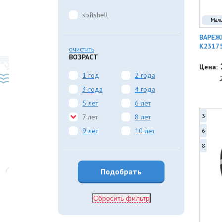
softshell
Мал
ВАРЕЖ
K2317
очистить
ВОЗРАСТ
Цена:
1 год
2 года
3 года
4 года
5 лет
6 лет
3
7 лет
8 лет
9 лет
10 лет
6
8
Сбросить фильтр