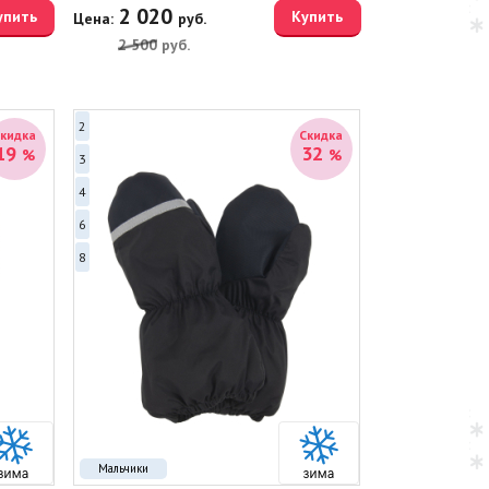
2 020
упить
Купить
Цена:
руб.
2 500
руб.
2
Скидка
Скидка
19
32
%
%
3
4
6
8
Мальчики