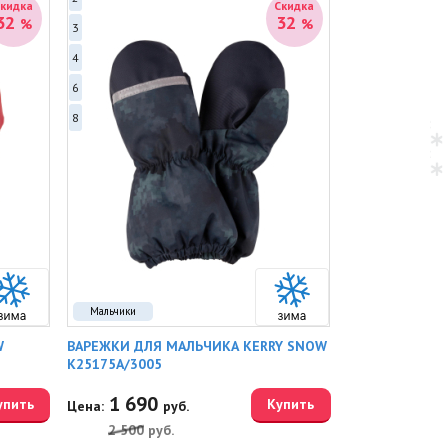
Скидка
Скидка
32
32
%
%
3
4
6
8
Мальчики
W
ВАРЕЖКИ ДЛЯ МАЛЬЧИКА KERRY SNOW
K25175A/3005
1 690
упить
Купить
Цена:
руб.
2 500
руб.