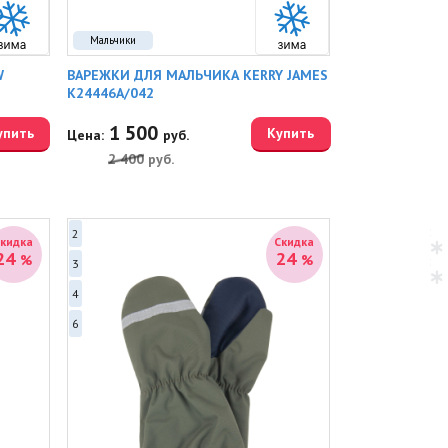
Мальчики
W
ВАРЕЖКИ ДЛЯ МАЛЬЧИКА KERRY JAMES
K24446A/042
1 500
упить
Купить
Цена:
руб.
2 400
руб.
2
Скидка
Скидка
24
24
%
%
3
4
6