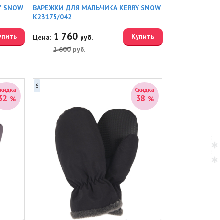
Y SNOW
ВАРЕЖКИ ДЛЯ МАЛЬЧИКА KERRY SNOW
K23175/042
1 760
упить
Купить
Цена:
руб.
2 600
руб.
6
Скидка
Скидка
32
38
%
%