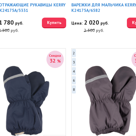
ОТРАЖАЮЩИЕ РУКАВИЦЫ KERRY
ВАРЕЖКИ ДЛЯ МАЛЬЧИКА KERR
K24175A/3331
K24175A/6582
1 780
2 020
Купить
К
руб.
Цена:
руб.
2 500
руб.
2 500
руб.
2
Скидка
32
%
3
4
6
8