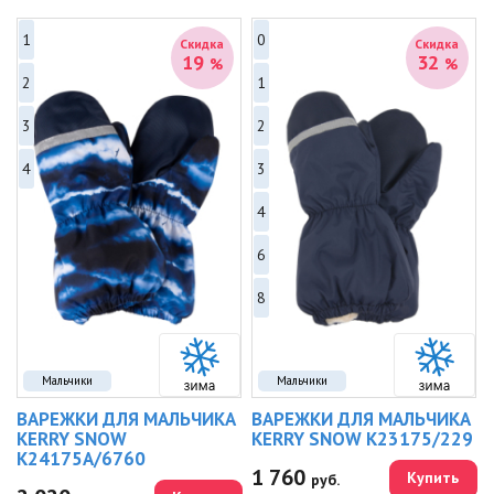
1
0
Скидка
Скидка
19
32
%
%
2
1
3
2
4
3
4
6
8
Мальчики
Мальчики
ВАРЕЖКИ ДЛЯ МАЛЬЧИКА
ВАРЕЖКИ ДЛЯ МАЛЬЧИКА
KERRY SNOW
KERRY SNOW K23175/229
K24175A/6760
1 760
Купить
руб.