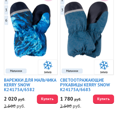
3
3
6
Мальчики
Мальчики
ВАРЕЖКИ ДЛЯ МАЛЬЧИКА
СВЕТООТРАЖАЮЩИЕ
KERRY SNOW
РУКАВИЦЫ KERRY SNOW
K24175A/6582
K24175A/6683
2 020
1 780
Купить
Купить
руб.
руб.
2 500
руб.
2 500
руб.