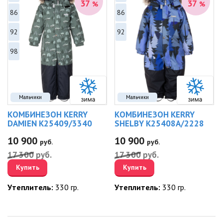
37
37
%
%
86
86
92
92
98
Мальчики
Мальчики
КОМБИНЕЗОН KERRY
КОМБИНЕЗОН KERRY
DAMIEN K25409/3340
SHELBY K25408A/2228
10 900
10 900
руб.
руб.
17 300
руб.
17 300
руб.
Купить
Купить
Утеплитель:
330 гр.
Утеплитель:
330 гр.