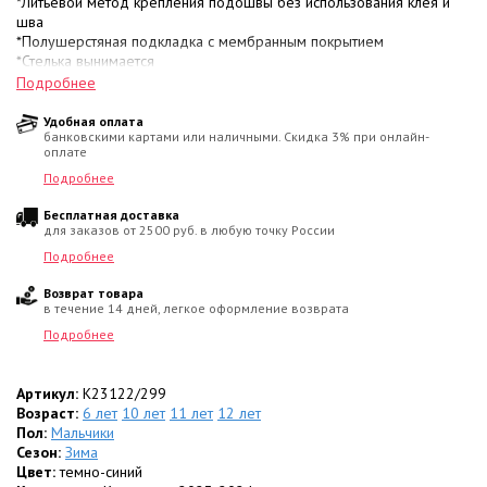
*Литьевой метод крепления подошвы без использования клея и
шва
*Полушерстяная подкладка с мембранным покрытием
*Стелька вынимается
*Имеются светоотражающие элементы
Подробнее
*Нескользящая подошва
*Производство Финляндия
Удобная оплата
банковскими картами или наличными. Скидка 3% при онлайн-
*Цвет темно-синий
оплате
Подробнее
Бесплатная доставка
для заказов от 2500 руб. в любую точку России
Подробнее
Возврат товара
в течение 14 дней, легкое оформление возврата
Подробнее
Артикул:
K23122/299
Возраст:
6 лет
10 лет
11 лет
12 лет
Пол:
Мальчики
Сезон:
Зима
Цвет:
темно-синий