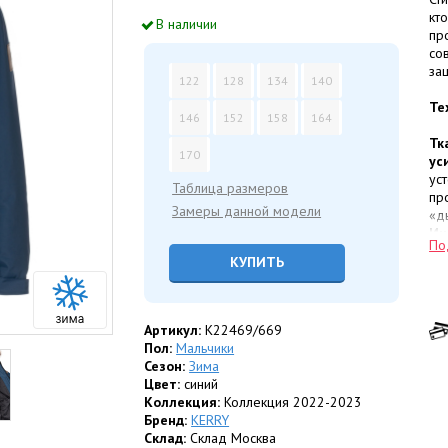
кт
В наличии
пр
со
за
122
128
134
140
Те
146
152
158
164
Тк
170
ус
ус
Таблица размеров
пр
Замеры данной модели
«д
Ин
По
Те
КУПИТЬ
О
бы
Те
ди
Артикул:
K22469/669
Пол:
Мальчики
Ос
Сезон:
Зима
Цвет:
синий
Св
Коллекция:
Коллекция 2022-2023
вы
Бренд:
KERRY
чт
Склад:
Склад Москва