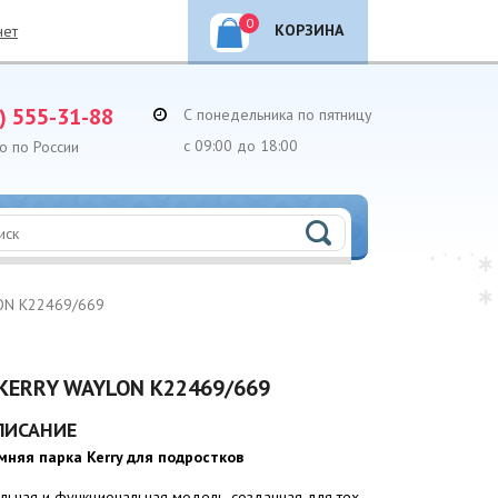
0
КОРЗИНА
нет
) 555-31-88
С понедельника по пятницу
с 09:00 до 18:00
о по России
LON K22469/669
KERRY WAYLON K22469/669
ПИСАНИЕ
мняя парка Kerry для подростков
ильная и функциональная модель, созданная для тех,