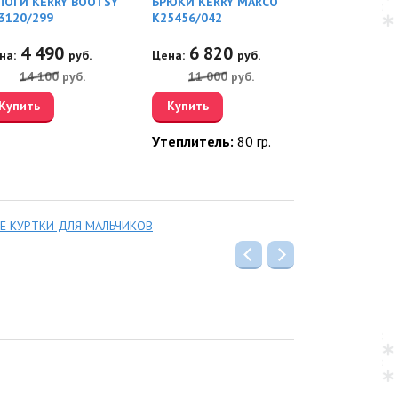
ПОГИ KERRY BOOTSY
БРЮКИ KERRY MARCO
БРЮКИ KERR
3120/299
K25456/042
K25456/229
4 490
6 820
6 82
на:
руб.
Цена:
руб.
Цена:
14 100
руб.
11 000
руб.
11 000
Купить
Купить
Купить
Утеплитель:
80 гр.
Утеплител
Е КУРТКИ ДЛЯ МАЛЬЧИКОВ