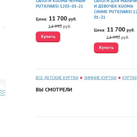
RY REMA
САПОГИ KUOMA ЧЕРНЫЙ
САПОГИ ДЛЯ МАЛЬЧ
50
PUTKIVARSI 1203-03-21
И ДЕВОЧЕК KUOMA
СИНИЕ PUTKIVARSI 1
20
11 700
01-21
руб.
Цена:
руб.
0
руб.
14 990
руб.
11 700
Цена:
руб.
Купить
14 990
руб.
Купить
ВСЕ ДЕТСКИЕ КУРТКИ
ЗИМНИЕ КУРТКИ
КУРТК
ВЫ СМОТРЕЛИ