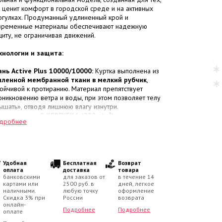
о ценит комфорт в городской среде и на активных
огулках. Продуманный удлиненный крой и
временные материалы обеспечивают надежную
щиту, не ограничивая движений.
хнологии и защита:
ань Active Plus 10000/10000:
Куртка выполнена из
иленной мембранной ткани в мелкий рубчик
,
тойчивой к протиранию. Материал препятствует
оникновению ветра и воды, при этом позволяет телу
ышать», отводя лишнюю влагу изнутри.
новационный KERRYFILL (250 г/м²):
дробнее
хнологичный утеплитель с микроячеистой структурой.
н
превосходно удерживает тепло
, остается легким и
стро восстанавливает форму после стирки.
мпературный режим:
Надежная защита в
апазоне
от 0 до -25 °C
.
Удобная
Бесплатная
Возврат
оплата
доставка
товара
банковскими
для заказов от
в течение 14
обенности модели:
картами или
2500 руб. в
дней, легкое
наличными.
любую точку
оформление
етоотражающий капюшон:
Утепленный капюшон
Скидка 3% при
России
возврата
полнен из
ткани со светоотражающим эффектом
,
онлайн-
Подробнее
Подробнее
оплате
о в сочетании со съемной меховой опушкой