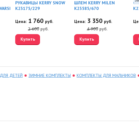
38
РУКАВИЦЫ KERRY SNOW
ШЛЕМ KERRY MILEN
СА
син
VARSI
K23175/229
K23585/670
K2
1 760
3 350
Цена:
руб.
Цена:
руб.
Це
2 600
руб.
4 900
руб.
Купить
Купить
 ДЛЯ ДЕТЕЙ
ЗИМНИЕ КОМПЛЕКТЫ
КОМПЛЕКТЫ ДЛЯ МАЛЬЧИКОВ