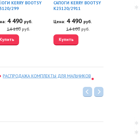
ПОГИ KERRY BOOTSY
САПОГИ KERRY BOOTSY
ШАПКА KERRY
ий.
3120/299
K23120/2911
K25475/229
4 490
4 490
2 23
на:
руб.
Цена:
руб.
Цена:
14 100
руб.
14 100
руб.
3 600
Купить
Купить
Купить
РАСПРОДАЖА КОМПЛЕКТЫ ДЛЯ МАЛЬЧИКОВ