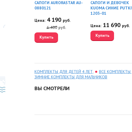
RY REMA
САПОГИ AURORASTAR AU-
САПОГИ И ДЕВОЧЕК
29
0880121
KUOMA СИНИЕ PUTKI
1203-01
20
4 190
руб.
Цена:
руб.
11 690
Цена:
руб.
0
руб.
6 400
руб.
Купить
Купить
КОМПЛЕКТЫ ДЛЯ ДЕТЕЙ 4 ЛЕТ,
ВСЕ КОМПЛЕКТЫ
ЗИМНИЕ КОМПЛЕКТЫ ДЛЯ МАЛЬЧИКОВ
ВЫ СМОТРЕЛИ