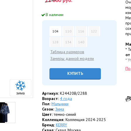
21 000
руб.
Оч
мо
из
В наличии
Ме
пр
со
104
110
116
122
пр
128
134
140
Ма
* 
Таблица размеров
от
Замеры данной модели
* 
сп
По
ка
КУПИТЬ
пу
по
Фу
Артикул:
K24420B/2288
* 
Возраст:
4 года
св
Пол:
Мальчики
* 
Сезон:
Зима
ве
Цвет:
темно-синий
* 
Коллекция:
Коллекция 2024-2025
ис
Бренд:
KERRY
* 
Склад:
Склад Москва