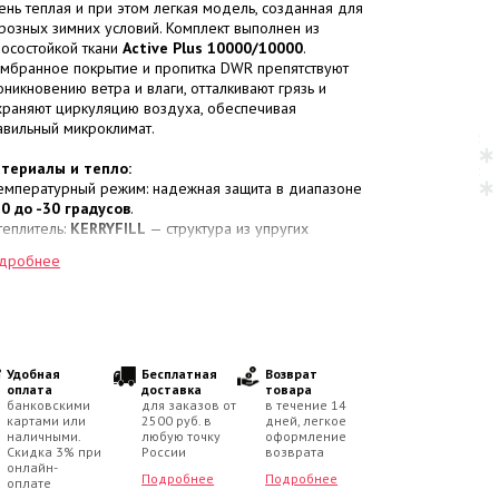
ень теплая и при этом легкая модель, созданная для
розных зимних условий. Комплект выполнен из
носостойкой ткани
Active Plus 10000/10000
.
мбранное покрытие и пропитка DWR препятствуют
оникновению ветра и влаги, отталкивают грязь и
храняют циркуляцию воздуха, обеспечивая
авильный микроклимат.
териалы и тепло:
Температурный режим: надежная защита в диапазоне
 0 до -30 градусов
.
Утеплитель:
KERRYFILL
— структура из упругих
иралевидных волокон, запечатанных в воздушные
дробнее
меры, превосходящая по теплоизоляции натуральный
х. Куртка снабжена наполнением
330 г/м²
, а
лукомбинезон —
150 г/м²
.
нкциональные особенности куртки:
Безопасность: куртка выполнена из
гладкой
Удобная
Бесплатная
Возврат
етоотражающей ткани.
оплата
доставка
товара
банковскими
для заказов от
в течение 14
Защита от ветра: модель застегивается на молнию с
картами или
2500 руб. в
дней, легкое
трозащитной планкой
.
наличными.
любую точку
оформление
Капюшон: утепленный, выполнен съемным. Опушка из
Скидка 3% при
России
возврата
кусственного меха несъемная.
онлайн-
Подробнее
Подробнее
оплате
Детали рукавов: низ собран на эластичные резинки