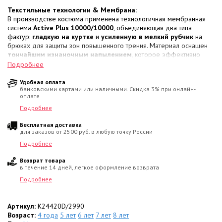
Текстильные технологии & Мембрана:
В производстве костюма применена технологичная мембранная
система
Active Plus 10000/10000
, объединяющая два типа
фактур:
гладкую на куртке
и
усиленную в мелкий рубчик
на
брюках для защиты зон повышенного трения. Материал оснащен
тончайшим изнаночным напылением
, которое эффективно
препятствует проникновению влаги и ветра, не нарушая при этом
Подробнее
естественный воздухообмен. Внешняя
гидрофобная DWR-
обработка
отталкивает грязь с поверхности, позволяя очищать
Удобная оплата
банковскими картами или наличными. Скидка 3% при онлайн-
ткань обычной влажной салфеткой.
оплате
Архитектура тепла & Изоляция:
Подробнее
За сохранение тепла отвечает инновационная теплоизоляция
Бесплатная доставка
нового поколения
KERRYFILL
. Ее основа — это
термические
для заказов от 2500 руб. в любую точку России
спиралевидных волокна
, формирующие упругую структуру с
множеством микроскопических воздушных камер, которые
Подробнее
работают по принципу термоса и удерживают внутреннее тепло
Возврат товара
эффективнее натурального пуха. Плотность наполнителя
в течение 14 дней, легкое оформление возврата
распределена функционально: в куртке используется
330 г/м²
для
максимального прогрева тела, а в полукомбинезоне —
150 г/м²
Подробнее
для сохранения легкости и подвижности ног.
Границы комфорта:
Артикул:
K24420D/2990
Стабильная и надежная защита от холода в диапазоне
Возраст:
4 года
5 лет
6 лет
7 лет
8 лет
от 0 до -30