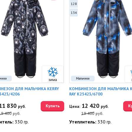
128
134
ьчики
Мальчики
НЕЗОН ДЛЯ МАЛЬЧИКА KERRY
КОМБИНЕЗОН ДЛЯ МАЛЬЧИКА K
5423/4206
RAY K25423/6700
11 830
12 420
Купить
К
руб.
Цена:
руб.
19 400
руб.
19 400
руб.
итель:
330 гр.
Утеплитель:
330 гр.