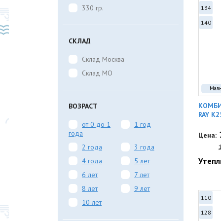
330 гр.
134
140
СКЛАД
Склад Москва
Склад МО
Мал
КОМБИ
ВОЗРАСТ
RAY K2
от 0 до 1
1 год
года
Цена:
2 года
3 года
Утепл
4 года
5 лет
6 лет
7 лет
8 лет
9 лет
110
10 лет
128