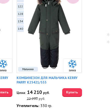
122
128
134
140
Мальчики
ERRY
КОМБИНЕЗОН ДЛЯ МАЛЬЧИКА KERRY
PARRY K25421/333
14 210
упить
Купить
Цена:
руб.
22 200
руб.
Утеплитель:
330 гр.