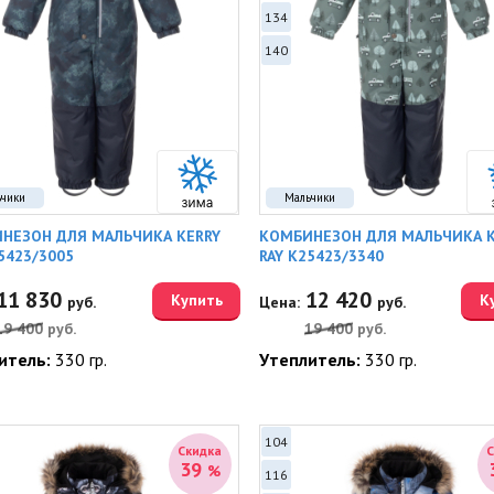
134
140
ьчики
Мальчики
НЕЗОН ДЛЯ МАЛЬЧИКА KERRY
КОМБИНЕЗОН ДЛЯ МАЛЬЧИКА K
5423/3005
RAY K25423/3340
11 830
12 420
Купить
К
руб.
Цена:
руб.
19 400
руб.
19 400
руб.
итель:
330 гр.
Утеплитель:
330 гр.
104
Скидка
39
%
116