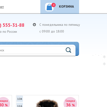
0
КОРЗИНА
нет
) 555-31-88
С понедельника по пятницу
с 09:00 до 18:00
о по России
104
Скидка
Скидка
30
36
%
%
116