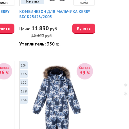
Мальчики
ERRY
КОМБИНЕЗОН ДЛЯ МАЛЬЧИКА KERRY
RAY K25423/2005
11 830
упить
Купить
Цена:
руб.
19 400
руб.
Утеплитель:
330 гр.
104
Скидка
Скидка
36
39
%
%
116
122
128
134