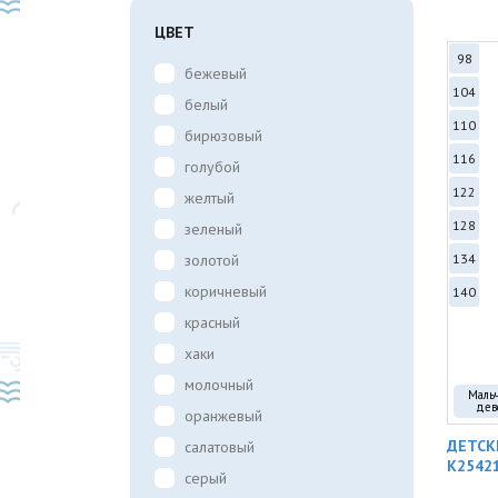
ЦВЕТ
98
бежевый
104
белый
110
бирюзовый
116
голубой
122
желтый
128
зеленый
золотой
134
коричневый
140
красный
хаки
молочный
Маль
дев
оранжевый
ДЕТСК
салатовый
K2542
серый