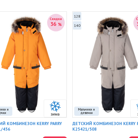
128
Скидка
36
%
140
чики и
Мальчики и
очки
девочки
ИЙ КОМБИНЕЗОН KERRY PARRY
ДЕТСКИЙ КОМБИНЕЗОН KERRY 
1/456
K25421/508