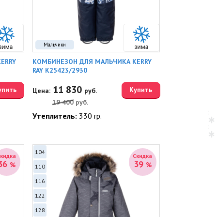
Мальчики
ERRY
КОМБИНЕЗОН ДЛЯ МАЛЬЧИКА KERRY
RAY K25423/2930
11 830
упить
Купить
Цена:
руб.
19 400
руб.
Утеплитель:
330 гр.
104
Скидка
Скидка
36
39
%
%
110
116
122
128