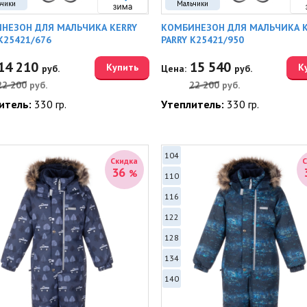
ьчики
Мальчики
НЕЗОН ДЛЯ МАЛЬЧИКА KERRY
КОМБИНЕЗОН ДЛЯ МАЛЬЧИКА K
K25421/676
PARRY K25421/950
14 210
15 540
Купить
К
руб.
Цена:
руб.
22 200
руб.
22 200
руб.
итель:
330 гр.
Утеплитель:
330 гр.
104
Скидка
36
%
110
116
122
128
134
140