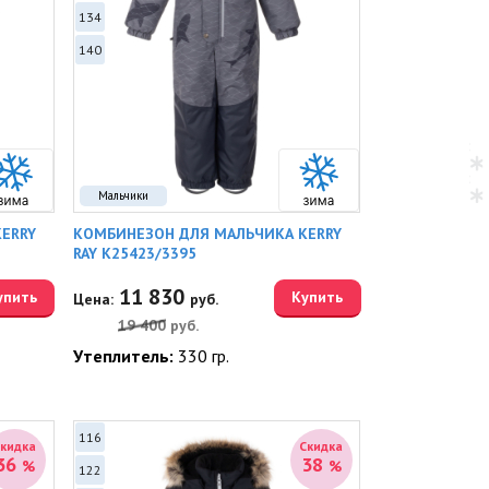
134
140
Мальчики
ERRY
КОМБИНЕЗОН ДЛЯ МАЛЬЧИКА KERRY
RAY K25423/3395
11 830
упить
Купить
Цена:
руб.
19 400
руб.
Утеплитель:
330 гр.
116
Скидка
Скидка
36
38
%
%
122