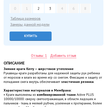
0
1
2
3
4
6
8
Таблица размеров
Замеры данной модели
КУПИТЬ
Отзывы: 1
Добавить отзыв
ОПИСАНИЕ
Зимние краги Kerry — шерстяное утепление
Рукавицы-краги разработаны для надежной защиты рук ребенка
от морозов и влаги во время игр со снегом. Фиксацию и защиту от
попадания снега внутрь обеспечивает
эластичная резинка
.
Характеристики материалов и Мембрана:
• Краги выполнены из
комбинированной ткани
Active PLUS
10000/10000: сверху светоотражающая, в области ладошек и
пальчиков - ткань в мелкий рубчик, усиленная к протиранию, более