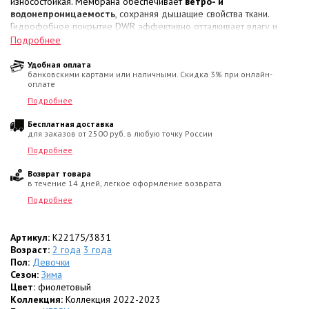
износостойкая. Мембрана обеспечивает
ветро- и
водонепроницаемость
, сохраняя дышащие свойства ткани.
Гидрофобное покрытие DWR эффективно отталкивает влагу и
грязь, упрощая очистку влажной салфеткой.
Подробнее
• Рукавицы утеплены
шерстью на тканевой основе
.
• В элементы кроя интегрированы
светоотражающие элементы
Удобная оплата
банковскими картами или наличными. Скидка 3% при онлайн-
для безопасности в зимних сумерках.
оплате
Состав ткани:
Подробнее
• Материал верха: 100% Полиамид;
Бесплатная доставка
• Подкладочный слой: 40% Шерсть, 30% Полиэстер, 30% Акрил.
для заказов от 2500 руб. в любую точку России
Цвет:
Бледно-фиолетовый / серовато-фиолетовый.
Подробнее
Возврат товара
в течение 14 дней, легкое оформление возврата
Подробнее
Артикул:
K22175/3831
Возраст:
2 года
3 года
Пол:
Девочки
Сезон:
Зима
Цвет:
фиолетовый
Коллекция:
Коллекция 2022-2023