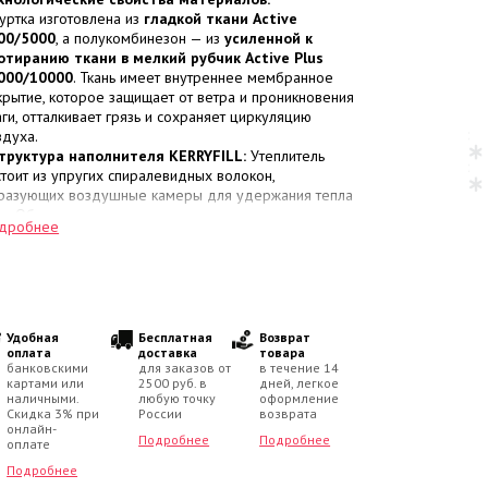
Куртка изготовлена из
гладкой ткани Active
00/5000
, а полукомбинезон — из
усиленной к
отиранию ткани в мелкий рубчик Active Plus
000/10000
. Ткань имеет внутреннее мембранное
крытие, которое защищает от ветра и проникновения
аги, отталкивает грязь и сохраняет циркуляцию
здуха.
труктура наполнителя KERRYFILL:
Утеплитель
стоит из упругих спиралевидных волокон,
разующих воздушные камеры для удержания тепла
ла. Объем распределен зонально: в куртке
дробнее
пользуется плотный слой
330 г/м²
, в
лукомбинезоне —
150 г/м²
.
емпературный диапазон:
Модель рассчитана на
ловия
от 0 до -30 градусов
.
нструкция комплекта:
Удобная
Бесплатная
Возврат
Молния перекрыта
ветрозащитной планкой
.
оплата
доставка
товара
банковскими
для заказов от
в течение 14
Утепленный капюшон выполнен съемным, а его
картами или
2500 руб. в
дней, легкое
ушка из искусственного меха сделана
несъемной
.
наличными.
любую точку
оформление
Посадка регулируется
кулиской со стопперами по
Скидка 3% при
России
возврата
жнему краю
онлайн-
и встроенной
резинкой на спинке по
Подробнее
Подробнее
оплате
лии
.
Внутренняя часть воротничка, капюшон и манжеты
Подробнее