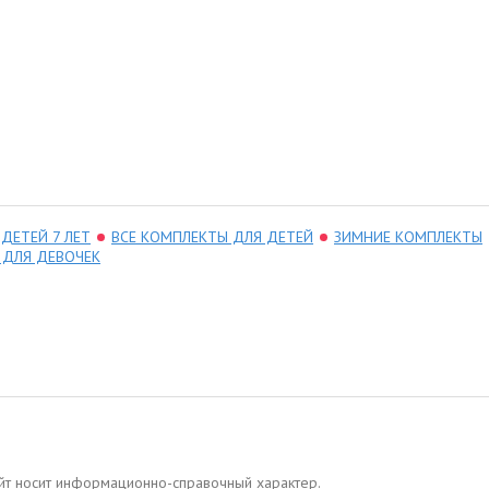
РУКАВИЦЫ KERRY SNOW
K23175/122
K22175/3831
1 760
Цена:
руб.
1 590
Цена:
руб.
2 600
руб.
2 500
руб.
Купить
Купить
ДЕТЕЙ 7 ЛЕТ
ВСЕ КОМПЛЕКТЫ ДЛЯ ДЕТЕЙ
ЗИМНИЕ КОМПЛЕКТЫ
 ДЛЯ ДЕВОЧЕК
сайт носит информационно-справочный характер.