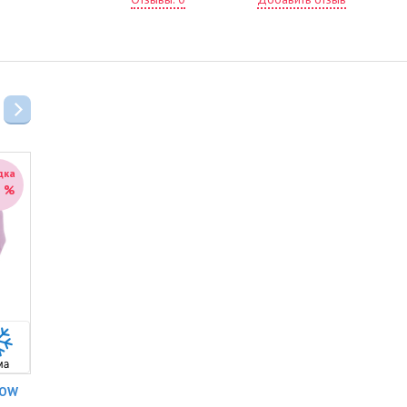
ру
ве
• 
эл
• 
пр
• 
вн
ук
• 
св
2
0
дка
Скидка
Скидка
су
2
36
32
%
%
%
3
1
Со
2
• 
• 
3
• 
6
че
8
Девочки
Девочки
NOW
СВЕТООТРАЖАЮЩИЕ
РУКАВИЦЫ KERRY SNOW