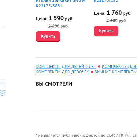
2
РУКАВИЦЫ KERRY SNOW
K23175/122
K22175/3831
60
1 760
руб.
Цена:
руб.
1 590
Цена:
руб.
0
руб.
2 600
руб.
2 500
руб.
Купить
Купить
КОМПЛЕКТЫ ДЛЯ ДЕТЕЙ 6 ЛЕТ
КОМПЛЕКТЫ ДЛЯ 
КОМПЛЕКТЫ ДЛЯ ДЕВОЧЕК
ЗИМНИЕ КОМПЛЕКТЫ
ВЫ СМОТРЕЛИ
* не является публичной офертой по ст.437 ГК РФ, 