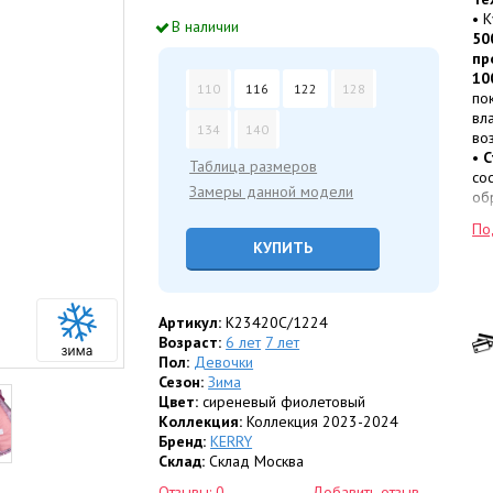
• 
В наличии
50
пр
10
110
116
122
128
по
вл
134
140
во
•
С
Таблица размеров
со
Замеры данной модели
об
те
По
ис
КУПИТЬ
по
•
Т
ус
Артикул:
K23420C/1224
Ко
Возраст:
6 лет
7 лет
• 
Пол:
Девочки
• 
Сезон:
Зима
оп
Цвет:
сиреневый фиолетовый
• 
Коллекция:
Коллекция 2023-2024
ни
Бренд:
KERRY
та
Склад:
Склад Москва
• 
Отзывы: 0
Добавить отзыв