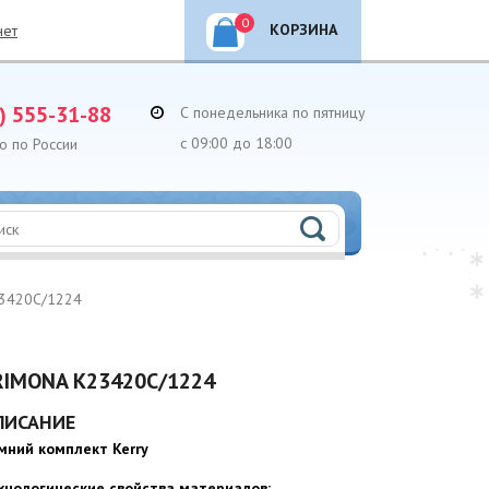
0
КОРЗИНА
нет
) 555-31-88
С понедельника по пятницу
с 09:00 до 18:00
о по России
23420C/1224
RIMONA K23420C/1224
ПИСАНИЕ
мний комплект Kerry
хнологические свойства материалов: