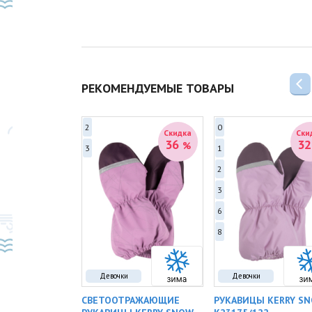
РЕКОМЕНДУЕМЫЕ ТОВАРЫ
2
0
Скидка
Скидка
Ски
32
36
3
%
%
3
1
2
3
6
8
Девочки
Девочки
 KERRY SNOW
СВЕТООТРАЖАЮЩИЕ
РУКАВИЦЫ KERRY S