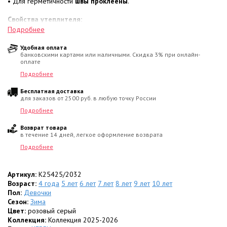
• Для герметичности
швы проклеены
.
Свойства утеплителя:
Слой
KERRYFILL 330 г/м²
эффективно удерживает тепло
Подробнее
благодаря своей уникальной структуре.
Удобная оплата
банковскими картами или наличными. Скидка 3% при онлайн-
Конструкция и эргономика:
оплате
•
Посадка:
На спинке по талии предусмотрена
резинка
для
лучшего прилегания.
Подробнее
• Внутри имеются
эластичные лямки
для удобства носки снятого
Бесплатная доставка
верха в помещении.
для заказов от 2500 руб. в любую точку России
• Утепленный
капюшон и опушка
из искусственного меха
отстегиваются
.
Подробнее
• Воротник, капюшон и резинки рукавов изнутри отделаны
Возврат товара
плюшевым велюром
для мягкого прилегания.
в течение 14 дней, легкое оформление возврата
Детали:
Подробнее
• Молния закрыта
ветрозащитной планкой
.
• Предусмотрен
карман на молнии
.
• Низ брюк на резинке со
Артикул:
K25425/2032
штрипками
и регулировкой объема
кнопкой.
Возраст:
4 года
5 лет
6 лет
7 лет
8 лет
9 лет
10 лет
Пол:
Девочки
Безопасность и уход:
Сезон:
Зима
• Помимо светоотражающей ткани верха, на модели
Цвет:
розовый серый
предусмотрены дополнительные
Коллекция:
Коллекция 2025-2026
светоотражающие элементы
.