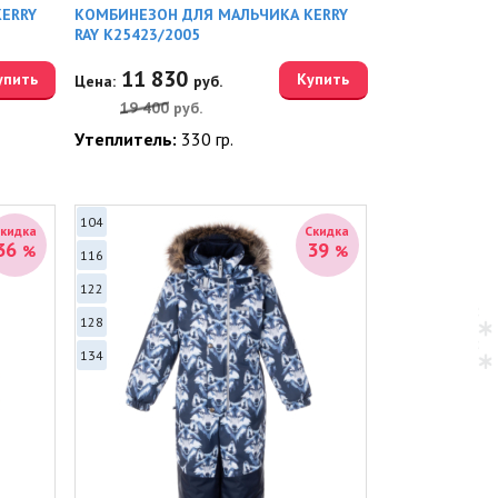
ERRY
КОМБИНЕЗОН ДЛЯ МАЛЬЧИКА KERRY
RAY K25423/2005
11 830
упить
Купить
Цена:
руб.
19 400
руб.
Утеплитель:
330 гр.
104
Скидка
Скидка
36
39
%
%
116
122
128
134