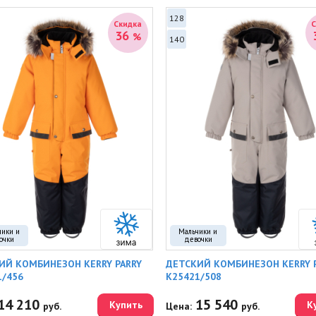
128
Скидка
36
%
140
чики и
Мальчики и
очки
девочки
ИЙ КОМБИНЕЗОН KERRY PARRY
ДЕТСКИЙ КОМБИНЕЗОН KERRY 
1/456
K25421/508
14 210
15 540
Купить
К
руб.
Цена:
руб.