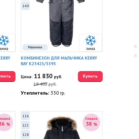
140
Мальчики
ERRY
КОМБИНЕЗОН ДЛЯ МАЛЬЧИКА KERRY
RAY K25423/3395
11 830
упить
Купить
Цена:
руб.
19 400
руб.
Утеплитель:
330 гр.
116
Скидка
Скидка
36
38
%
%
122
128