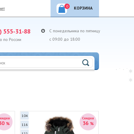
0
КОРЗИНА
нет
) 555-31-88
С понедельника по пятницу
с 09:00 до 18:00
о по России
104
Скидка
Скидка
30
36
%
%
116
122