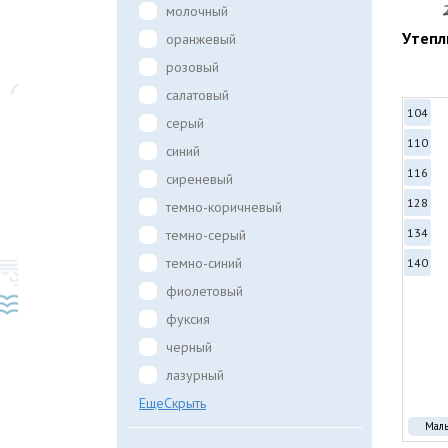
молочный
Утепл
оранжевый
розовый
салатовый
104
серый
110
синий
116
сиреневый
128
темно-коричневый
134
темно-серый
темно-синий
140
фиолетовый
фуксия
черный
лазурный
Еще
Скрыть
Мал