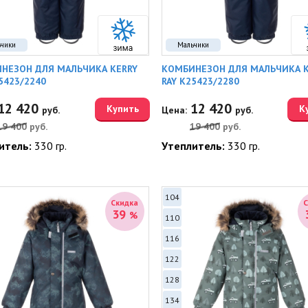
ьчики
Мальчики
НЕЗОН ДЛЯ МАЛЬЧИКА KERRY
КОМБИНЕЗОН ДЛЯ МАЛЬЧИКА K
5423/2240
RAY K25423/2280
12 420
12 420
Купить
К
руб.
Цена:
руб.
19 400
руб.
19 400
руб.
итель:
330 гр.
Утеплитель:
330 гр.
104
Скидка
39
%
110
116
122
128
134