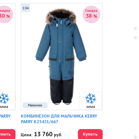
104
Скидка
Скидка
30
38
%
%
Мальчики
PARRY
КОМБИНЕЗОН ДЛЯ МАЛЬЧИКА KERRY
PARRY K25421/667
13 760
упить
Купить
Цена:
руб.