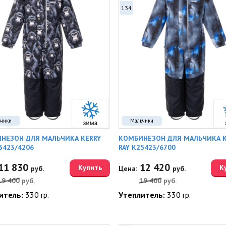
134
ьчики
Мальчики
НЕЗОН ДЛЯ МАЛЬЧИКА KERRY
КОМБИНЕЗОН ДЛЯ МАЛЬЧИКА K
5423/4206
RAY K25423/6700
11 830
12 420
Купить
К
руб.
Цена:
руб.
19 400
руб.
19 400
руб.
итель:
330 гр.
Утеплитель:
330 гр.