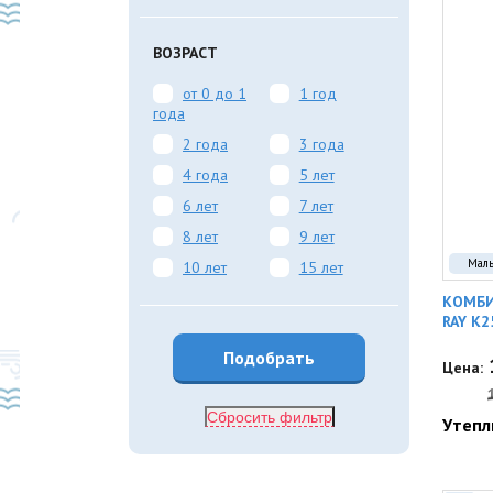
ВОЗРАСТ
от 0 до 1
1 год
года
2 года
3 года
4 года
5 лет
6 лет
7 лет
8 лет
9 лет
Мал
10 лет
15 лет
КОМБИ
RAY K2
Цена:
Сбросить фильтр
Утепл