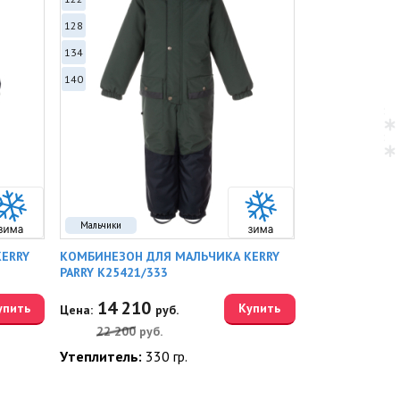
128
134
140
Мальчики
ERRY
КОМБИНЕЗОН ДЛЯ МАЛЬЧИКА KERRY
PARRY K25421/333
14 210
упить
Купить
Цена:
руб.
22 200
руб.
Утеплитель:
330 гр.