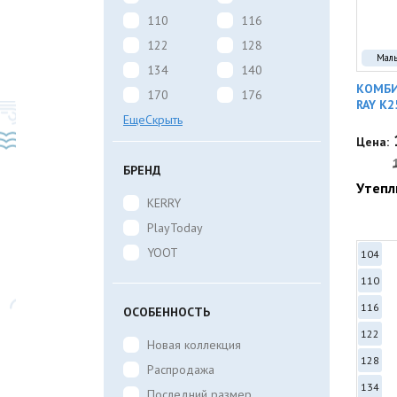
110
116
122
128
Мал
134
140
КОМБИ
170
176
RAY K2
Еще
Скрыть
Цена:
БРЕНД
Утепл
KERRY
PlayToday
YOOT
104
110
116
ОСОБЕННОСТЬ
122
Новая коллекция
128
Распродажа
134
Последний размер