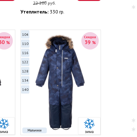
22 200
руб.
Утеплитель:
330 гр.
104
Скидка
Скидка
30
39
%
%
110
116
122
128
134
140
Мальчики