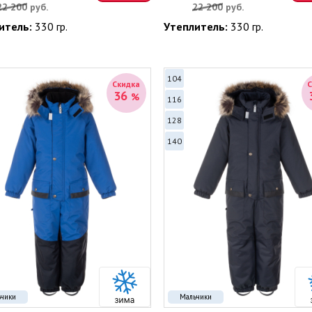
22 200
руб.
22 200
руб.
итель:
330 гр.
Утеплитель:
330 гр.
104
Скидка
36
%
116
128
140
ьчики
Мальчики