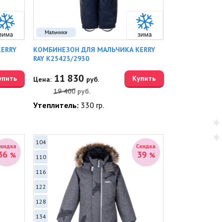
Мальчики
ERRY
КОМБИНЕЗОН ДЛЯ МАЛЬЧИКА KERRY
RAY K25423/2930
11 830
упить
Купить
Цена:
руб.
19 400
руб.
Утеплитель:
330 гр.
104
Скидка
Скидка
36
39
%
%
110
116
122
128
134