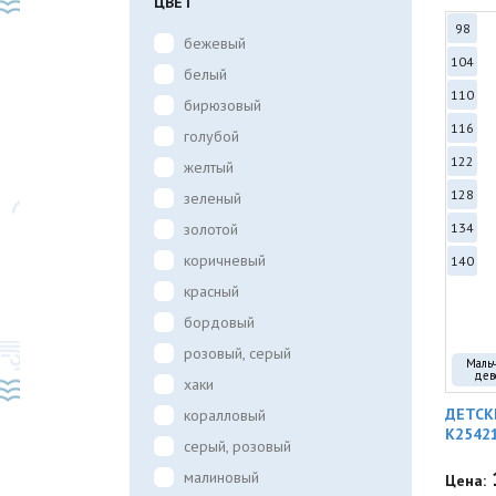
ЦВЕТ
98
бежевый
104
белый
110
бирюзовый
116
голубой
122
желтый
128
зеленый
золотой
134
коричневый
140
красный
бордовый
розовый, серый
Маль
дев
хаки
ДЕТСК
коралловый
K2542
серый, розовый
малиновый
Цена: