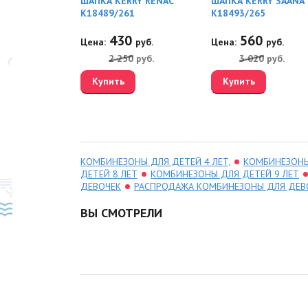
Y BRITT
ШАПКА KERRY RENAC
ШАПКА KERRY SAANA
67
K18489/261
K18493/265
80
430
560
руб.
Цена:
руб.
Цена:
руб.
0
руб.
2 250
руб.
3 020
руб.
Купить
Купить
КОМБИНЕЗОНЫ ДЛЯ ДЕТЕЙ 4 ЛЕТ,
КОМБИНЕЗОНЫ
ДЕТЕЙ 8 ЛЕТ
КОМБИНЕЗОНЫ ДЛЯ ДЕТЕЙ 9 ЛЕТ
ДЕВОЧЕК
РАСПРОДАЖА КОМБИНЕЗОНЫ ДЛЯ ДЕВ
ВЫ СМОТРЕЛИ