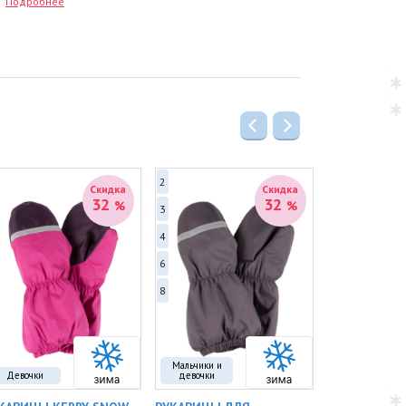
зинка на спинке по талии
.
Подробнее
Внутри интегрированы эластичные лямки
,
зволяющие снимать верхнюю часть комбинезона в
мещении.
Манжеты рукавов собраны на резинки. Брючины
ямого кроя, со снегозащитой и штрипками
.
Предусмотрены
два кармана на молнии
.
Встроенные светоотражающие элементы повышают
зопасность в сумерках.
териалы и параметры:
остав:
Верх — 100% Полиамид; подкладка и
2
24
Скидка
Скидка
еплитель — 100% Полиэстер.
32
32
%
%
3
25
вет:
розовый, фуксия, серый.
4
28
6
33
8
Мальчики и
Девочки
девочки
Девочки