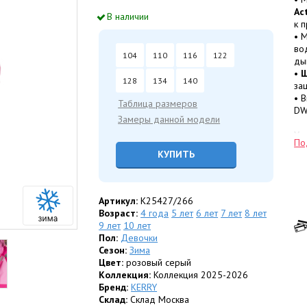
Ac
В наличии
к 
• 
во
104
110
116
122
ды
•
Ш
128
134
140
за
• 
Таблица размеров
DW
Замеры данной модели
Ут
По
• 
КУПИТЬ
ст
• 
ма
• 
Артикул:
K25427/266
ра
Возраст:
4 года
5 лет
6 лет
7 лет
8 лет
гр
9 лет
10 лет
Пол:
Девочки
Ко
Сезон:
Зима
— 
Цвет:
розовый серый
— 
Коллекция:
Коллекция 2025-2026
ис
Бренд:
KERRY
— 
Склад:
Склад Москва