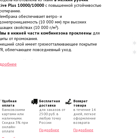
tive Plus 10000/10000
с повышенной устойчивостью
протиранию.
Мембрана обеспечивает ветро- и
донепроницаемость (10 000 мм) при высоких
шащих свойствах (10 000 г/м²).
вы в нижней части комбинезона проклеены
для
щиты от промокания.
Внешний слой имеет грязеотталкивающее покрытие
R, облегчающее повседневный уход.
еплитель и Удобство в деталях:
дробнее
Наполнитель
KERRYFILL плотностью 330 г/м²
со
руктурой из упругих спиралевидных волокон.
Внутренняя отделка капюшона, воротниковой зоны и
нжет выполнена из мягкого
плюшевого велюра
.
Модель адаптирована к зимним нагрузкам и
ссчитана на температурный режим
от 0 до -30
адусов
.
Удобная
Бесплатная
Возврат
оплата
доставка
товара
банковскими
для заказов от
в течение 14
нструктивные особенности:
картами или
2500 руб. в
дней, легкое
Молния защищена
ветрозащитной планкой
.
наличными.
любую точку
оформление
Утепленный капюшон
отстегивается
, опушка из
Скидка 3% при
России
возврата
кусственного меха снимается.
онлайн-
Подробнее
Подробнее
оплате
Правильную посадку по фигуре обеспечивает