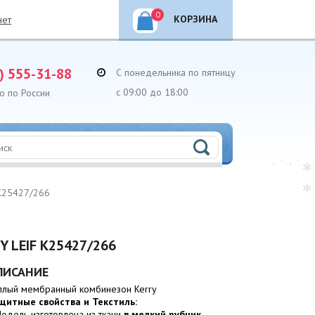
0
КОРЗИНА
нет
) 555-31-88
С понедельника по пятницу
с 09:00 до 18:00
о по России
 K25427/266
 LEIF K25427/266
ПИСАНИЕ
плый мембранный комбинезон Kerry
щитные свойства и Текстиль:
Модель изготовлена из ткани
в мелкий рубчик