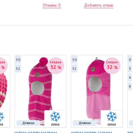
ре
Отзывы: 0
Добавить отзыв
—
по
по
— 
пр
— 
— 
бе
Ма
•
С
50
50
0
дка
Скидка
Скидка
ут
1
32
32
%
%
%
52
52
3
•
Ц
4
8
Девочки
Девочки