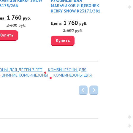
КАВИЦЫ KERRY SNOW
РУКАВИЦЫ ДЛЯ
САПОГИ AURO
3175/266
МАЛЬЧИКОВ И ДЕВОЧЕК
2890121
KERRY SNOW K23175/381
1 760
4 59
на:
руб.
Цена:
1 760
Цена:
руб.
2 600
руб.
7 300
р
2 600
руб.
Купить
Купить
Купить
НЫ ДЛЯ ДЕТЕЙ 7 ЛЕТ
КОМБИНЕЗОНЫ ДЛЯ
ЗИМНИЕ КОМБИНЕЗОНЫ
КОМБИНЕЗОНЫ ДЛЯ