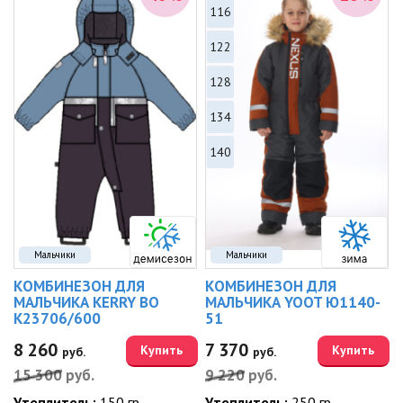
116
122
128
134
140
Мальчики
Мальчики
КОМБИНЕЗОН ДЛЯ
КОМБИНЕЗОН ДЛЯ
МАЛЬЧИКА KERRY BO
МАЛЬЧИКА YOOT Ю1140-
K23706/600
51
8 260
7 370
Купить
Купить
руб.
руб.
15 300
руб.
9 220
руб.
Утеплитель:
150 гр.
Утеплитель:
250 гр.