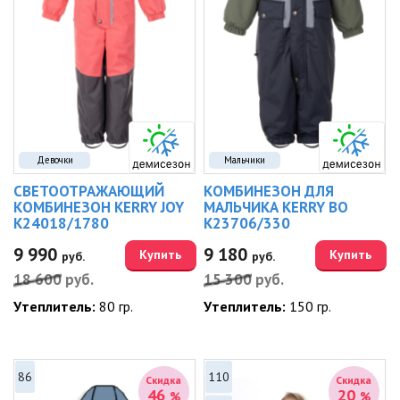
Девочки
Мальчики
СВЕТООТРАЖАЮЩИЙ
КОМБИНЕЗОН ДЛЯ
КОМБИНЕЗОН KERRY JOY
МАЛЬЧИКА KERRY BO
K24018/1780
K23706/330
9 990
9 180
Купить
Купить
руб.
руб.
18 600
руб.
15 300
руб.
Утеплитель:
80 гр.
Утеплитель:
150 гр.
86
110
Скидка
Скидка
46
20
%
%