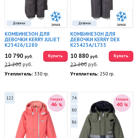
Девочки
Девочки
КОМБИНЕЗОН ДЛЯ
КОМБИНЕЗОН ДЛЯ
ДЕВОЧКИ KERRY JULIET
ДЕВОЧКИ KERRY DEX
K23426/1280
K23423A/1735
10 790
10 880
Купить
Купить
руб.
руб.
22 200
руб.
22 200
руб.
Утеплитель:
330 гр.
Утеплитель:
250 гр.
122
74
Скидка
Скидка
46
40
%
%
80
86