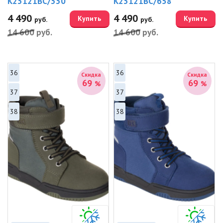
K23121BC/330
K23121BC/658
4 490
4 490
Купить
Купить
руб.
руб.
14 600
руб.
14 600
руб.
36
36
Скидка
Скидка
69
69
%
%
37
37
38
38