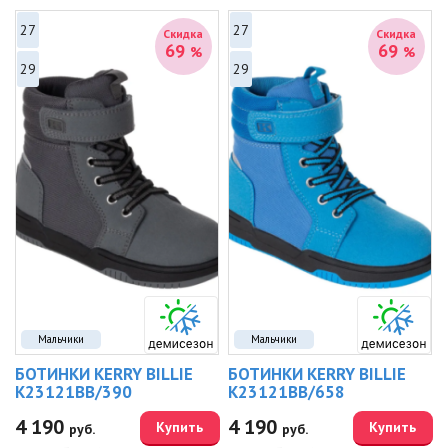
27
27
Скидка
Скидка
69
69
%
%
29
29
Мальчики
Мальчики
БОТИНКИ KERRY BILLIE
БОТИНКИ KERRY BILLIE
K23121BB/390
K23121BB/658
4 190
4 190
Купить
Купить
руб.
руб.