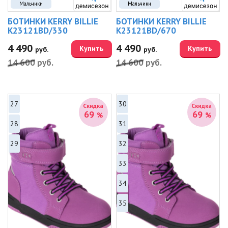
Мальчики
Мальчики
БОТИНКИ KERRY BILLIE
БОТИНКИ KERRY BILLIE
K23121BD/330
K23121BD/670
4 490
4 490
Купить
Купить
руб.
руб.
14 600
руб.
14 600
руб.
27
30
Скидка
Скидка
69
69
%
%
28
31
29
32
33
34
35