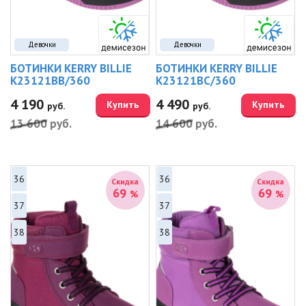
Девочки
Девочки
БОТИНКИ KERRY BILLIE
БОТИНКИ KERRY BILLIE
K23121BB/360
K23121BC/360
4 190
4 490
Купить
Купить
руб.
руб.
13 600
руб.
14 600
руб.
36
36
Скидка
Скидка
69
69
%
%
37
37
38
38