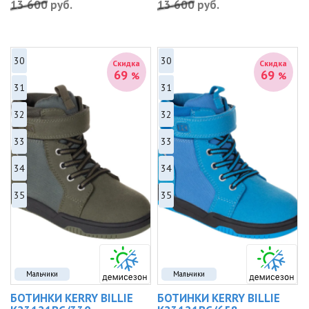
13 600
руб.
13 600
руб.
30
30
Скидка
Скидка
69
69
%
%
31
31
32
32
33
33
34
34
35
35
Мальчики
Мальчики
БОТИНКИ KERRY BILLIE
БОТИНКИ KERRY BILLIE