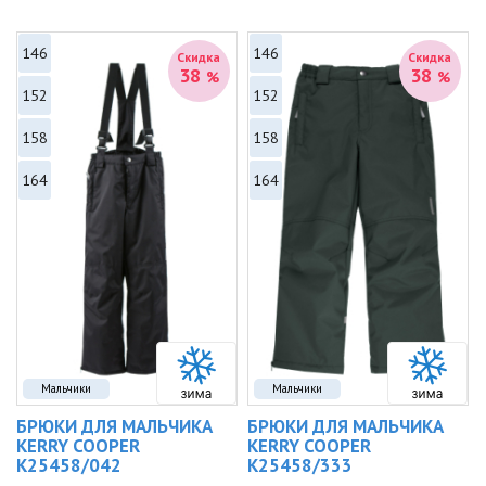
146
146
Скидка
Скидка
38
38
%
%
152
152
158
158
164
164
Мальчики
Мальчики
БРЮКИ ДЛЯ МАЛЬЧИКА
БРЮКИ ДЛЯ МАЛЬЧИКА
KERRY COOPER
KERRY COOPER
K25458/042
K25458/333