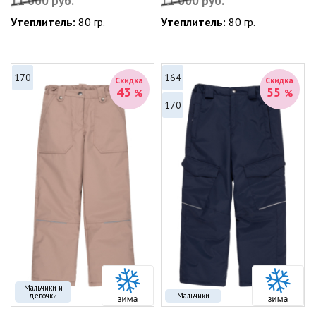
11 000
руб.
11 000
руб.
Утеплитель:
80 гр.
Утеплитель:
80 гр.
170
164
Скидка
Скидка
43
55
%
%
170
Мальчики и
девочки
Мальчики