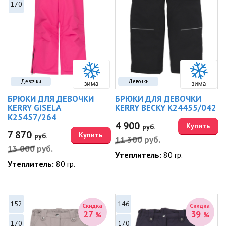
170
Девочки
Девочки
БРЮКИ ДЛЯ ДЕВОЧКИ
БРЮКИ ДЛЯ ДЕВОЧКИ
KERRY GISELA
KERRY BECKY K24455/042
K25457/264
4 900
Купить
руб.
7 870
Купить
руб.
11 300
руб.
13 000
руб.
Утеплитель:
80 гр.
Утеплитель:
80 гр.
152
146
Скидка
Скидка
27
39
%
%
170
170