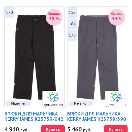
170
158
Скидка
Скидка
39
33
%
%
164
170
Мальчики
Мальчики
БРЮКИ ДЛЯ МАЛЬЧИКА
БРЮКИ ДЛЯ МАЛЬЧИКА
KERRY JAMES K23759/042
KERRY JAMES K23759/390
4 910
5 460
Купить
Купить
руб.
руб.