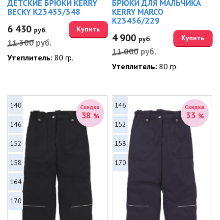
ДЕТСКИЕ БРЮКИ KERRY
БРЮКИ ДЛЯ МАЛЬЧИКА
BECKY K23455/348
KERRY MARCO
K23456/229
6 430
Купить
руб.
4 900
Купить
руб.
11 300
руб.
11 000
руб.
Утеплитель:
80 гр.
Утеплитель:
80 гр.
140
146
Скидка
Скидка
38
33
%
%
146
152
152
158
158
170
164
170