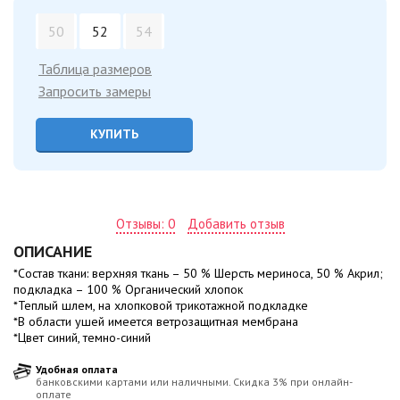
50
52
54
Таблица размеров
Запросить замеры
КУПИТЬ
Отзывы: 0
Добавить отзыв
ОПИСАНИЕ
*Состав ткани: верхняя ткань – 50 % Шерсть мериноса, 50 % Акрил;
подкладка – 100 % Органический хлопок
*Теплый шлем, на хлопковой трикотажной подкладке
*В области ушей имеется ветрозащитная мембрана
*Цвет синий, темно-синий
Удобная оплата
банковскими картами или наличными. Скидка 3% при онлайн-
оплате