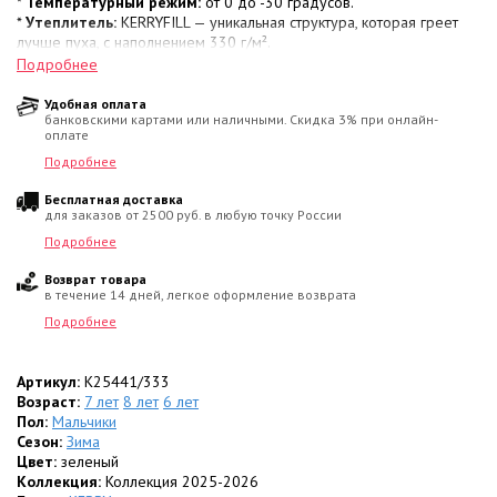
*
Температурный режим:
от 0 до -30 градусов.
*
Утеплитель:
KERRYFILL — уникальная структура, которая греет
лучше пуха, с наполнением 330 г/м².
*
Состав:
верх — 100% полиамид; подкладка и утеплитель — 100%
Подробнее
полиэстер.
Удобная оплата
банковскими картами или наличными. Скидка 3% при онлайн-
Функциональные особенности:
оплате
*
Защита от ветра:
парка застегивается на молнию с
ветрозащитной планкой.
Подробнее
*
Капюшон:
утепленный, с опушкой из искусственного меха. И
Бесплатная доставка
капюшон, и мех можно отстегнуть.
для заказов от 2500 руб. в любую точку России
*
Регулировка:
на спинке по талии расположена кулиска со
стопперами для лучшего прилегания и защиты от поддувания.
Подробнее
*
Детали рукавов:
низ на резинке с внутренней отделкой из
Возврат товара
мягкого велюра.
в течение 14 дней, легкое оформление возврата
*
Карманы:
один нагрудный на молнии и два накладных с
клапанами на кнопках.
Подробнее
Комфорт и безопасность:
*
Артикул:
Отделка велюром:
K25441/333
мягкий материал на воротнике и внутри
капюшона.
Возраст:
7 лет
8 лет
6 лет
*
Пол:
Безопасность:
Мальчики
предусмотрены светоотражающие элементы для
прогулок в сумерках.
Сезон:
Зима
Цвет:
зеленый
Коллекция:
Коллекция 2025-2026