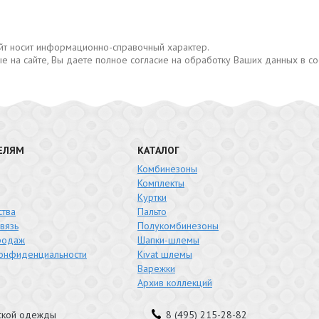
сайт носит информационно-справочный характер.
е на сайте, Вы даете полное согласие на обработку Ваших данных в с
ЕЛЯМ
КАТАЛОГ
Комбинезоны
Комплекты
Куртки
тва
Пальто
вязь
Полукомбинезоны
родаж
Шапки-шлемы
конфиденциальности
Kivat шлемы
Варежки
Архив коллекций
тской одежды
8 (495) 215-28-82