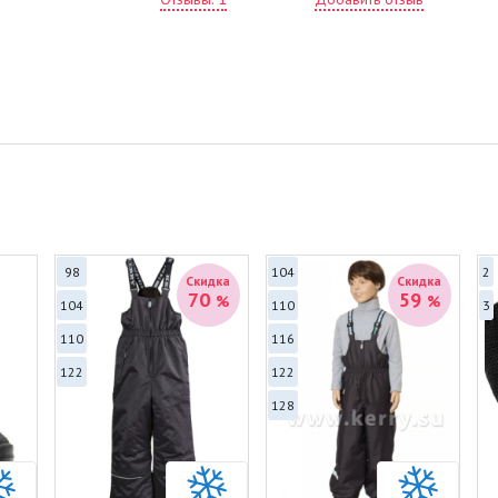
мя
до
Ре
пр
по
во
Уд
на
ка
За
Съ
оп
Це
98
104
2
Св
Скидка
Скидка
70
59
%
%
за
104
110
3
110
116
Ха
Со
122
122
ут
Цв
128