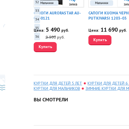
32
Мальчики
Мальчики
33
RY CALEN
САПОГИ AURORASTAR AU-
САПОГИ KUOMA ЧЕР
2
0950121
PUTKIVARSI 1203-03
34
35
80
5 490
11 690
руб.
Цена:
руб.
Цена:
руб.
36
0
руб.
9 500
руб.
Купить
Купить
КУРТКИ ДЛЯ ДЕТЕЙ 5 ЛЕТ
КУРТКИ ДЛЯ ДЕТЕЙ 6
КУРТКИ ДЛЯ МАЛЬЧИКОВ
ЗИМНИЕ КУРТКИ ДЛЯ 
ВЫ СМОТРЕЛИ