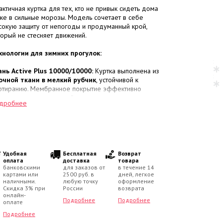
актичная куртка для тех, кто не привык сидеть дома
же в сильные морозы. Модель сочетает в себе
сокую защиту от непогоды и продуманный крой,
торый не стесняет движений.
хнологии для зимних прогулок:
ань Active Plus 10000/10000:
Куртка выполнена из
очной ткани в мелкий рубчик
, устойчивой к
отиранию. Мембранное покрытие эффективно
окирует пронизывающий ветер и влагу, при этом
дробнее
водит лишний пар, чтобы ребенок оставался сухим.
еплитель KERRYFILL (330 г/м²):
Современный
полнитель с уникальной структурой, который
евосходно удерживает тепло
, позволяя телу
ышать». Куртка остается легкой и быстро
сстанавливает форму после активных игр или стирки.
Удобная
Бесплатная
Возврат
мпературный режим:
Надежная защита в
оплата
доставка
товара
банковскими
для заказов от
в течение 14
апазоне
от 0 до -30 °C
.
картами или
2500 руб. в
дней, легкое
наличными.
любую точку
оформление
мфорт в деталях:
Скидка 3% при
России
возврата
онлайн-
Подробнее
Подробнее
оплате
люровая отделка:
Капюшон, внутренняя часть
ротника и манжеты (резинки рукавов) дополнены
Подробнее