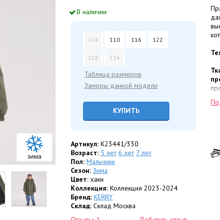
Пр
В наличии
да
вы
ко
104
110
116
122
Те
128
134
Тк
Таблица размеров
пр
Замеры данной модели
пр
бл
По
вы
КУПИТЬ
Ут
на
пр
«д
Артикул:
K23441/330
во
Возраст:
5 лет
6 лет
7 лет
Те
Пол:
Мальчики
ди
Сезон:
Зима
Цвет:
хаки
Ко
Коллекция:
Коллекция 2023-2024
Бренд:
KERRY
Ве
Склад:
Склад Москва
во
Отзывы: 1
Добавить отзыв