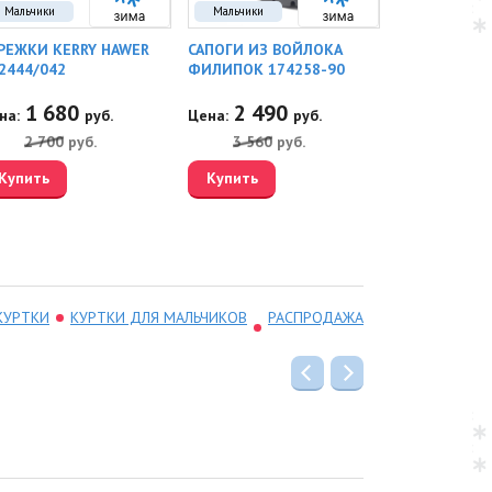
Мальчики
Мальчики
Мальчики
РЕЖКИ KERRY HAWER
САПОГИ ИЗ ВОЙЛОКА
ПОЛУКОМБИН
2444/042
ФИЛИПОК 174258-90
BASIC K2345
1 680
2 490
4 46
на:
руб.
Цена:
руб.
Цена:
2 700
руб.
3 560
руб.
9 700
Купить
Купить
Купить
Утеплител
КУРТКИ
КУРТКИ ДЛЯ МАЛЬЧИКОВ
РАСПРОДАЖА