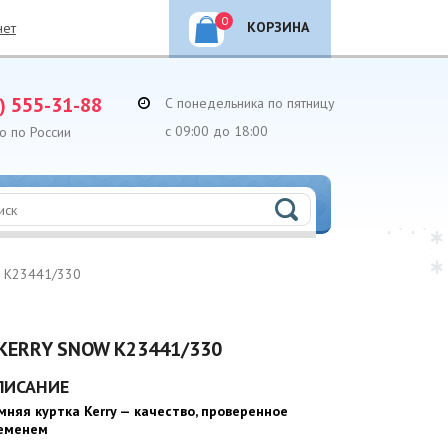
0
КОРЗИНА
нет
) 555-31-88
С понедельника по пятницу
с 09:00 до 18:00
о по России
W K23441/330
KERRY SNOW K23441/330
ПИСАНИЕ
мняя куртка Kerry — качество, проверенное
еменем