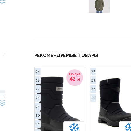
РЕКОМЕНДУЕМЫЕ ТОВАРЫ
24
27
Скидка
Скидка
41
42
%
%
26
29
27
32
28
33
29
30
31