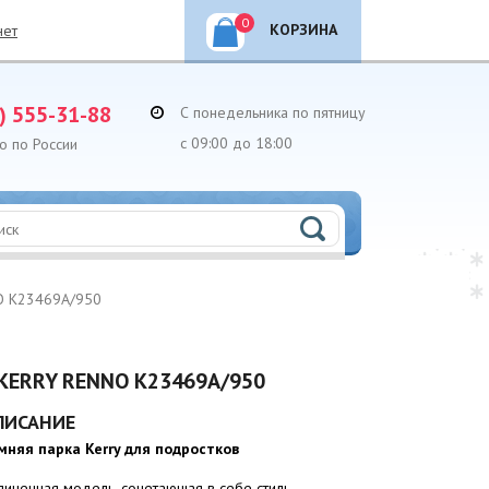
0
КОРЗИНА
нет
) 555-31-88
С понедельника по пятницу
с 09:00 до 18:00
о по России
NO K23469A/950
KERRY RENNO K23469A/950
ПИСАНИЕ
мняя парка Kerry для подростков
линенная модель, сочетающая в себе стиль