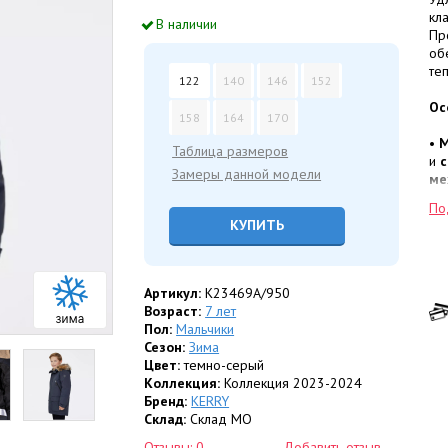
кл
В наличии
Пр
об
те
122
140
146
152
Ос
158
164
170
•
М
Таблица размеров
и
с
Замеры данной модели
ме
ощ
По
•
Т
КУПИТЬ
из
гр
эф
«д
Артикул:
K23469A/950
•
У
Возраст:
7 лет
на
Пол:
Мальчики
пр
Сезон:
Зима
со
Цвет:
темно-серый
•
Т
Коллекция:
Коллекция 2023-2024
ди
Бренд:
KERRY
Склад:
Склад МО
Фу
Отзывы: 0
Добавить отзыв