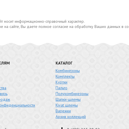
сайт носит информационно-справочный характер.
е на сайте, Вы даете полное согласие на обработку Ваших данных в с
ЕЛЯМ
КАТАЛОГ
Комбинезоны
Комплекты
Куртки
тва
Пальто
вязь
Полукомбинезоны
родаж
Шапки-шлемы
конфиденциальности
Kivat шлемы
Варежки
Архив коллекций