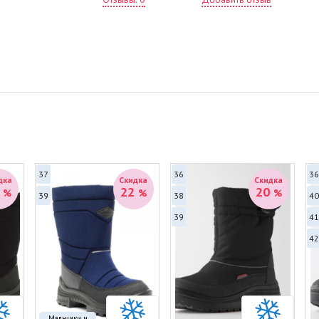
•
З
фл
об
оп
•
Р
ра
на
•
В
на
на
•
Б
ин
вр
37
36
36
дка
Скидка
Скидка
3
22
20
%
%
%
Ха
39
38
40
Со
39
41
ут
Цв
42
Мальчики и