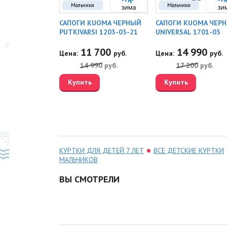
Мальчики
Мальчики
RY REMA
САПОГИ KUOMA ЧЕРНЫЙ
САПОГИ KUOMA ЧЕР
90
PUTKIVARSI 1203-03-21
UNIVERSAL 1701-03
20
11 700
14 990
руб.
Цена:
руб.
Цена:
руб.
0
руб.
14 990
руб.
17 200
руб.
Купить
Купить
КУРТКИ ДЛЯ ДЕТЕЙ 7 ЛЕТ
ВСЕ ДЕТСКИЕ КУРТКИ
МАЛЬЧИКОВ
ВЫ СМОТРЕЛИ