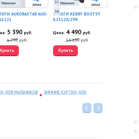
37
Мальчики
Мальчики
Мальчики
38
ПОГИ AURORASTAR AUD-
САПОГИ KERRY BOOTSY
БРЮКИ KERR
61121
K23120/299
K25456/229
5 390
4 490
6 82
на:
руб.
Цена:
руб.
Цена:
6 790
руб.
14 100
руб.
11 000
Купить
Купить
Купить
Утеплител
КИ ДЛЯ МАЛЬЧИКОВ
ЗИМНИЕ КУРТКИ ДЛЯ