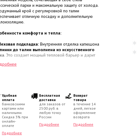
ассической парки и максимальную защиту от холода.
одуманный крой с регулировкой по талии
еспечивает отличную посадку и дополнительную
плоизоляцию.
обенности комфорта и тепла:
еховая подкладка:
Внутренняя отделка капюшона
пинки до талии выполнена из искусственного
ха
. Это создает мощный тепловой барьер и дарит
ущение особого уюта.
дробнее
кань Active Plus 10000/10000:
Парка изготовлена
износостойкой ткани в мелкий рубчик
с
язеотталкивающей обработкой DWR. Мембрана
фективно защищает от ветра и воды, позволяя телу
ышать».
теплитель KERRYFILL (330 г/м²):
Технологичный
Удобная
Бесплатная
Возврат
полнитель с микроячеистой структурой. Он
оплата
доставка
товара
банковскими
для заказов от
в течение 14
евосходно удерживает тепло
, быстро сохнет и
картами или
2500 руб. в
дней, легкое
храняет свои свойства долгое время.
наличными.
любую точку
оформление
емпературный режим:
Надежная защита в
Скидка 3% при
России
возврата
апазоне
онлайн-
от 0 до -30 °C
.
Подробнее
Подробнее
оплате
нкциональные детали:
Подробнее