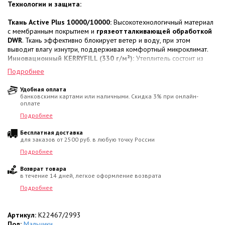
Технологии и защита:
Ткань Active Plus 10000/10000:
Высокотехнологичный материал
с мембранным покрытием и
грязеотталкивающей обработкой
DWR
. Ткань эффективно блокирует ветер и воду, при этом
выводит влагу изнутри, поддерживая комфортный микроклимат.
Инновационный KERRYFILL (330 г/м²):
Утеплитель состоит из
полиэфирных волокон, собранных в микроячейки.
Тонкая
Подробнее
структура волокон
превосходно удерживает тепло без лишнего
объема. Материал быстро сохнет и сохраняет свои свойства
Удобная оплата
долгое время.
банковскими картами или наличными. Скидка 3% при онлайн-
Температурный режим:
Надежная защита в диапазоне
от 0 до
оплате
-30 °C
.
Подробнее
Комфорт и эргономика:
Бесплатная доставка
для заказов от 2500 руб. в любую точку России
Велюровая отделка:
Капюшон, внутренняя часть воротника и
Подробнее
манжеты дополнены
мягким велюром
, который обеспечивает
приятный контакт с кожей и дополнительное тепло.
Возврат товара
Регулировка:
Рукава на резинке оснащены
липучками для
в течение 14 дней, легкое оформление возврата
регулировки объема
, что позволяет плотно зафиксировать
Подробнее
манжет поверх перчаток.
Вместительность:
Модель оснащена пятью карманами: два на
молнии, два с клапанами на кнопках и один
внутренний карман
Артикул:
K22467/2993
на молнии
для ценных вещей.
Пол:
Мальчики