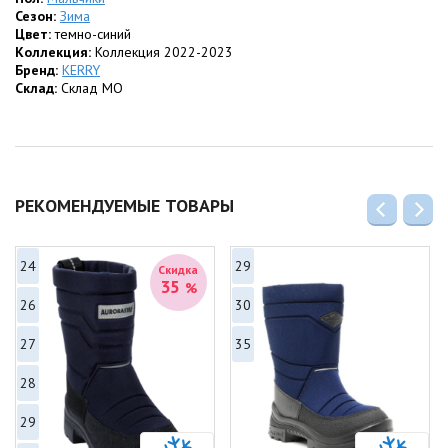
Сезон:
Зима
Защита и безопасность:
Цвет:
темно-синий
Съемный утепленный капюшон со съемной меховой опушкой
Коллекция:
Коллекция 2022-2023
защищает от холода.
Бренд:
KERRY
Центральная молния скрыта
ветрозащитной планкой
.
Склад:
Склад МО
Светоотражающий верх изделия значительно повышает
безопасность на дорогах и в городской среде.
Характеристики:
Состав:
Верх, подкладка и утеплитель — 100% Полиэстер.
Цвет:
Темно-синий (светоотражающий).
РЕКОМЕНДУЕМЫЕ ТОВАРЫ
24
29
Скидка
35
%
26
30
27
35
28
29