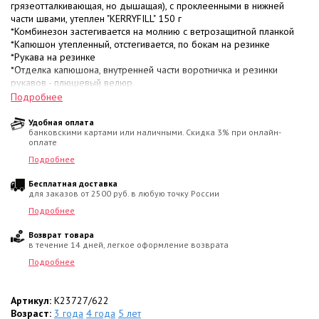
грязеотталкивающая, но дышащая), с проклеенными в нижней
части швами, утеплен "KERRYFILL" 150 г
*Комбинезон застегивается на молнию с ветрозащитной планкой
*Капюшон утепленный, отстегивается, по бокам на резинке
*Рукава на резинке
*Отделка капюшона, внутренней части воротничка и резинки
рукавов - плюшевый велюр
*Имеется карман на молнии
Подробнее
*На талии - резинка
*Низ брюк на резинке, со штрипками
Удобная оплата
банковскими картами или наличными. Скидка 3% при онлайн-
*Имеются светоотражающие элементы
оплате
*Цвет малиново-красный/темно-синий
Подробнее
Бесплатная доставка
для заказов от 2500 руб. в любую точку России
Подробнее
Возврат товара
в течение 14 дней, легкое оформление возврата
Подробнее
Артикул:
K23727/622
Возраст:
3 года
4 года
5 лет