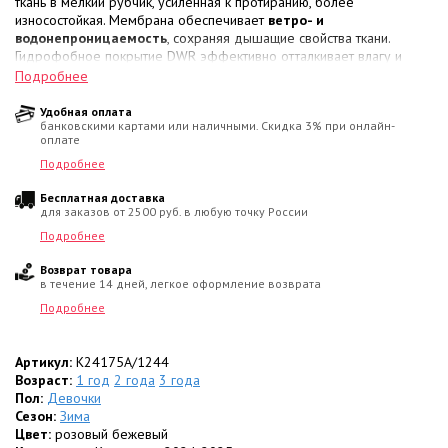
ткань в мелкий рубчик, усиленная к протиранию, более
износостойкая. Мембрана обеспечивает
ветро- и
водонепроницаемость
, сохраняя дышащие свойства ткани.
Гидрофобное покрытие DWR эффективно отталкивает влагу и
грязь, упрощая очистку влажной салфеткой.
Подробнее
• Рукавицы утеплены
шерстью на тканевой основе
.
• В элементы кроя интегрированы
светоотражающие элементы
Удобная оплата
банковскими картами или наличными. Скидка 3% при онлайн-
для безопасности в зимних сумерках.
оплате
Состав ткани:
Подробнее
• Материал верха: 100% Полиэстер;
Бесплатная доставка
• Подкладочный слой: 40% Шерсть, 30% Полиэстер, 30% Акрил.
для заказов от 2500 руб. в любую точку России
Цвет:
Бежевый, розовый.
Подробнее
Возврат товара
в течение 14 дней, легкое оформление возврата
Подробнее
Артикул:
K24175A/1244
Возраст:
1 год
2 года
3 года
Пол:
Девочки
Сезон:
Зима
Цвет:
розовый бежевый