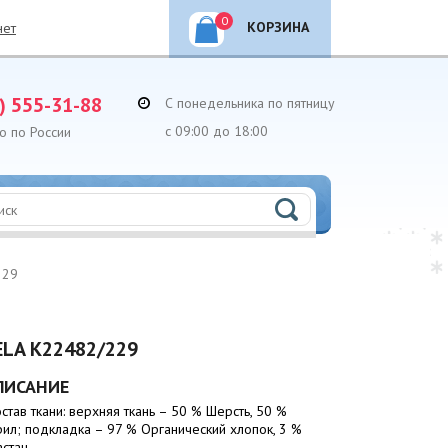
0
КОРЗИНА
нет
) 555-31-88
С понедельника по пятницу
с 09:00 до 18:00
о по России
229
LA K22482/229
ПИСАНИЕ
остав ткани: верхняя ткань – 50 % Шерсть, 50 %
рил; подкладка – 97 % Органический хлопок, 3 %
астан