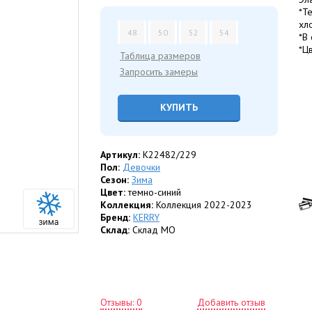
*Т
хл
48
50
52
54
*В
*Ц
Таблица размеров
Запросить замеры
КУПИТЬ
Артикул:
K22482/229
Пол:
Девочки
Сезон:
Зима
Цвет:
темно-синий
Коллекция:
Коллекция 2022-2023
Бренд:
KERRY
Склад:
Склад МО
Отзывы: 0
Добавить отзыв