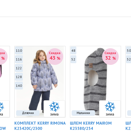
110
48
50
дка
Скидка
Скидка
6
43
32
%
%
%
116
52
52
122
128
140
Девочки
Мальчики
КОМПЛЕКТ KERRY RIMONA
ШЛЕМ KERRY MAIROM
ШЛ
NOW
K23420C/2300
K23580/254
K2