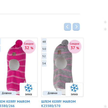
48
48
Скидка
Скидка
32
37
%
%
50
52
52
54
Девочки
Девочки
Девочки
ЕМ KERRY MAIROM
ШЛЕМ KERRY MAIROM
ШЛЕМ KERRY
3580/266
K23580/370
K23582/096