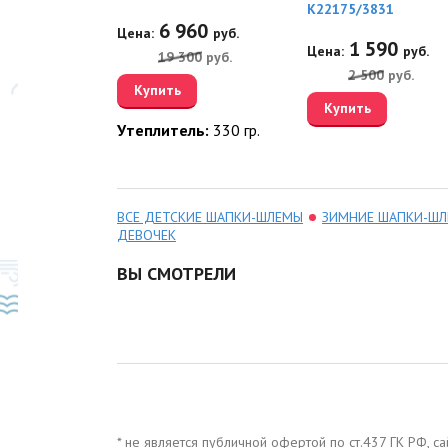
K22175/3831
50
6 960
руб.
Цена:
руб.
1 590
Цена:
руб.
0
руб.
19 300
руб.
2 500
руб.
Купить
Купить
Утеплитель:
330 гр.
ВСЕ ДЕТСКИЕ ШАПКИ-ШЛЕМЫ
ЗИМНИЕ ШАПКИ-Ш
ДЕВОЧЕК
ВЫ СМОТРЕЛИ
* не является публичной офертой по ст.437 ГК РФ, 