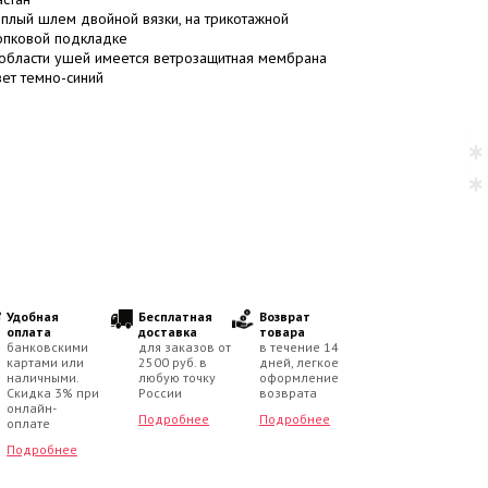
еплый шлем двойной вязки, на трикотажной
опковой подкладке
 области ушей имеется ветрозащитная мембрана
вет темно-синий
Удобная
Бесплатная
Возврат
оплата
доставка
товара
банковскими
для заказов от
в течение 14
картами или
2500 руб. в
дней, легкое
наличными.
любую точку
оформление
Скидка 3% при
России
возврата
онлайн-
Подробнее
Подробнее
оплате
Подробнее