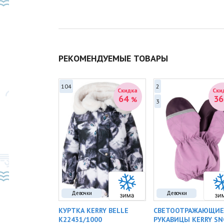
РЕКОМЕНДУЕМЫЕ ТОВАРЫ
104
2
Скидка
Скидка
Ски
41
64
3
%
%
3
Девочки
Девочки
RY CAMILLA
КУРТКА KERRY BELLE
СВЕТООТРАЖАЮЩИЕ
2
K22431/1000
РУКАВИЦЫ KERRY S