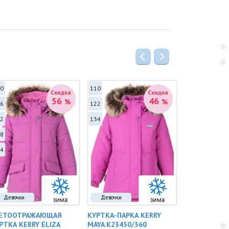
Брючины
прямого кроя
, укомплектованы
утренними
снегозащитными манжетами
и
очными
штрипками
.
Для безопасности в зимних сумерках в дизайн
тегрированы
светоотражающие элементы
в виде
рдечка.
териалы и параметры:
остав:
Верх —
100% Полиамид
; подкладка и
еплитель —
100% Полиэстер
.
0
110
134
ветовое решение:
Глубокий фиолетово-черный
.
Скидка
Скидка
56
46
%
%
6
122
2
134
8
4
Девочки
Девочки
Девочки
ЕТООТРАЖАЮЩАЯ
КУРТКА-ПАРКА KERRY
КУРТКА-ПАР
РТКА KERRY ELIZA
MAYA K23430/360
MILA K23432