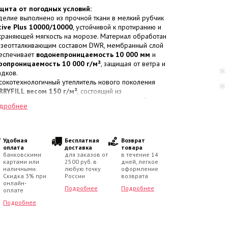
щита от погодных условий:
делие выполнено из прочной ткани в мелкий рубчик
tive Plus 10000/10000
, устойчивой к протиранию и
храняющей мягкость на морозе. Материал обработан
язеотталкивающим составом DWR, мембранный слой
еспечивает
водонепроницаемость 10 000 мм
и
ропроницаемость 10 000 г/м²
, защищая от ветра и
адков.
сокотехнологичный утеплитель нового поколения
RRYFILL весом 150 г/м²
, состоящий из
иралевидных волокон в воздушных камерах. Такая
дробнее
руктура материала эффективно удерживает тепло,
ключает появление «зон холода», не деформируется
и носке и быстро сохнет.
дель рассчитана на эксплуатацию в температурном
Удобная
Бесплатная
Возврат
апазоне
от 0 до -30 градусов
.
оплата
доставка
товара
банковскими
для заказов от
в течение 14
картами или
2500 руб. в
дней, легкое
нструкция и практичные детали:
наличными.
любую точку
оформление
Полукомбинезон застегивается на
молнию
.
Скидка 3% при
России
возврата
На поясе
эластичная резинка
для плотной посадки
онлайн-
Подробнее
Подробнее
оплате
 талии и защиты от поддувания.
Зона грудки и спинки изнутри продублирована мягким
Подробнее
люром
.
Имеется
карман на молнии
.