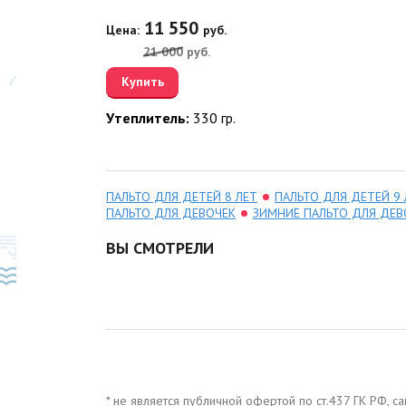
550
11 550
руб.
Цена:
руб.
00
руб.
21 000
руб.
Купить
ль:
330 гр.
Утеплитель:
330 гр.
Скидка
45
%
ПАЛЬТО ДЛЯ ДЕТЕЙ 8 ЛЕТ
ПАЛЬТО ДЛЯ ДЕТЕЙ 9 
ПАЛЬТО ДЛЯ ДЕВОЧЕК
ЗИМНИЕ ПАЛЬТО ДЛЯ ДЕВ
ВЫ СМОТРЕЛИ
KERRY RIONA
812
* не является публичной офертой по ст.437 ГК РФ, 