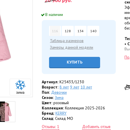
20 900
руб.
си
Эф
ин
В наличии
вр
об
бе
116
128
134
140
Те
Таблица размеров
•
С
Замеры данной модели
Вы
сл
По
ес
КУПИТЬ
•
У
ми
то
те
Артикул:
K25433/1230
пр
Возраст:
8 лет
9 лет
10 лет
•
Т
Пол:
Девочки
мо
Сезон:
Зима
Цвет:
розовый
Ос
Коллекция:
Коллекция 2025-2026
• 
Бренд:
KERRY
ис
Склад:
Склад МО
от
Отзывы: 1
Добавить отзыв
• 