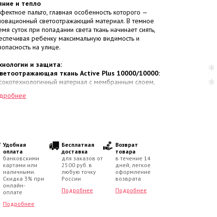
яние и тепло
фектное пальто, главная особенность которого —
новационный светоотражающий материал. В темное
емя суток при попадании света ткань начинает сиять,
еспечивая ребенку максимальную видимость и
зопасность на улице.
хнологии и защита:
ветоотражающая ткань Active Plus 10000/10000:
сокотехнологичный материал с мембранным слоем,
ужит барьером для ветра и влаги, при этом сохраняет
дробнее
тественную вентиляцию и отталкивает грязь.
теплитель KERRYFILL (330 г/м²):
Наполнитель с
кроячеистой структурой, состоящей из множества
нчайших спиралей. Он стабильно поддерживает
мпературу тела, обеспечивая исключительное тепло
и минимальном весе изделия.
Удобная
Бесплатная
Возврат
емпературный диапазон:
Максимальная защита в
оплата
доставка
товара
банковскими
для заказов от
в течение 14
розы
от 0 до -30 °C
.
картами или
2500 руб. в
дней, легкое
наличными.
любую точку
оформление
обенности кроя и комфорт:
Скидка 3% при
России
возврата
онлайн-
Утепленный капюшон
отстегивается
, опушка из
Подробнее
Подробнее
оплате
кусственного меха также при необходимости
стегивается
.
Подробнее
Внутренняя часть воротника и капюшона выполнена из