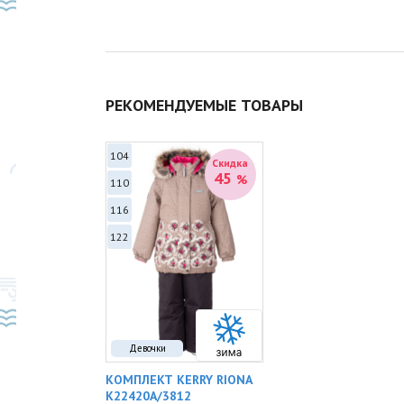
РЕКОМЕНДУЕМЫЕ ТОВАРЫ
104
Скидка
Скидка
45
45
%
%
110
116
122
Девочки
KERRY RIONA
КОМПЛЕКТ KERRY RIONA
812
K22420A/3812