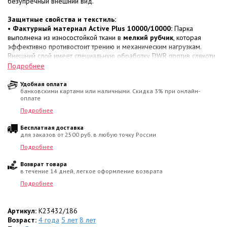
безупречный внешний вид.
Защитные свойства и текстиль:
•
Фактурный материал Active Plus 10000/10000:
Парка
выполнена из износостойкой ткани в
мелкий рубчик
, которая
эффективно противостоит трению и механическим нагрузкам.
Внешний слой имеет специальную обработку DWR против слякоти
и грязи, а внутренняя мембрана защищает от ветра и влаги, не
Подробнее
мешая свободному испарению изнутри.
•
Наполнитель KERRYFILL (330 г/м²):
Эффективная
Удобная оплата
банковскими картами или наличными. Скидка 3% при онлайн-
теплоизоляция нового поколения на основе тонких спиралевидных
оплате
волокон, запечатанных в воздушные камеры. Наполнитель создает
надежный барьер, сохраняя куртку легкой, упругой и устойчивой к
Подробнее
комкованию после стирки.
Бесплатная доставка
•
Границы комфорта:
Защита от холода в температурном
для заказов от 2500 руб. в любую точку России
диапазоне
от 0 до -30 °C
.
Подробнее
Конструктивный функционал:
Возврат товара
•
Повышенная безопасность:
Утепленный отстегивающийся
в течение 14 дней, легкое оформление возврата
капюшон
выполнен из светоотражающей ткани
, что делает
ребенка заметным в темноте. Опушка из искусственного меха
Подробнее
снимается.
•
Уют:
Внутреннее пространство капюшона, стойка воротника и
манжеты рукавов изнутри продублированы
Артикул:
K23432/186
велюром
для
максимального уюта в точках соприкосновения с кожей.
Возраст:
4 года
5 лет
8 лет