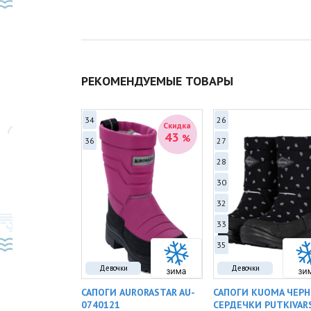
РЕКОМЕНДУЕМЫЕ ТОВАРЫ
34
26
Скидка
Скидка
41
43
%
%
36
27
28
30
32
33
35
Девочки
Девочки
RY KIMBAR
САПОГИ AURORASTAR AU-
САПОГИ KUOMA ЧЕР
67
0740121
СЕРДЕЧКИ PUTKIVAR