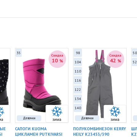
тк
па
Ка
ис
•
Р
ра
пр
•
П
ст
пр
35
98
50
•
Ф
Скидка
Скидка
10
42
%
%
ка
104
52
кн
110
за
116
Ха
•
С
122
по
134
•
Ц
•
О
140
гр
ле
Девочки
Девочки
ча
НЫЕ
САПОГИ KUOMA
ПОЛУКОМБИНЕЗОН KERRY
ШЛ
SI
ЦИКЛАМЕН PUTKIVARSI
HEILY K23453/390
K2