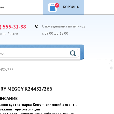
0
КОРЗИНА
нет
) 555-31-88
С понедельника по пятницу
с 09:00 до 18:00
о по России
4432/266
RY MEGGY K24432/266
ПИСАНИЕ
мняя куртка-парка Kerry — сияющий акцент и
дежная термоизоляция
тная модель, сочетающая в себе современные