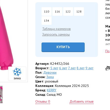
за
бе
110
116
122
128
лю
со
134
Ма
Таблица размеров
•
В
Запросить замеры
10
ма
ак
КУПИТЬ
вы
По
со
•
П
из
Артикул:
K24432/266
уд
Возраст:
5 лет
6 лет
7 лет
8 лет
9 лет
кл
Пол:
Девочки
не
Сезон:
Зима
во
Цвет:
розовый
•
Т
Коллекция:
Коллекция 2024-2025
ди
Бренд:
KERRY
Склад:
Склад МО
Ко
Отзывы: 0
Добавить отзыв
•
П
ка