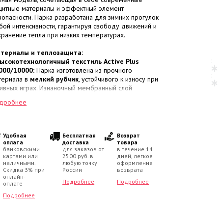
щитные материалы и эффектный элемент
зопасности. Парка разработана для зимних прогулок
бой интенсивности, гарантируя свободу движений и
хранение тепла при низких температурах.
териалы и теплозащита:
ысокотехнологичный текстиль Active Plus
000/10000:
Парка изготовлена из прочного
териала в
мелкий рубчик
, устойчивого к износу при
тивных играх. Изнаночный мембранный слой
ступает щитом против сырости и ледяного ветра, но
дробнее
храняет естественную вентиляцию.
лотный наполнитель KERRYFILL (330 г/м²):
Легкий
оляционный материал нового поколения,
ерживающий тепло гораздо эффективнее
Удобная
Бесплатная
Возврат
ассических аналогов. Он не создает лишней тяжести,
оплата
доставка
товара
 сбивается в комки в процессе носки и легко
банковскими
для заказов от
в течение 14
картами или
2500 руб. в
дней, легкое
сстанавливает форму.
наличными.
любую точку
оформление
емпературный режим:
Тепловой комфорт в
Скидка 3% при
России
возврата
апазоне
от 0 до -30 °C
.
онлайн-
Подробнее
Подробнее
оплате
нструктивные особенности и детали:
Подробнее
овышенная видимость:
Утепленный съемный
пюшон полностью
выполнен из светоотражающей