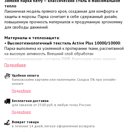
Зимняя парка Kerry — классический стиль и максимальное
тепло
Лаконичная модель прямого кроя, созданная для комфорта и
защиты в морозы. Парка сочетает в себе сдержанный дизайн,
повышенную прочность материалов и продуманную эргономику
для свободы движений.
Материалы и теплозащита:
•
Высокотехнологичный текстиль Active Plus 10000/10000:
Парка выполнена из усиленной к протиранию ткани, рассчитанной
на высокую активность. Внешний слой обработан
грязеотталкивающим составом DWR, благодаря чему мелкие
загрязнения легко удаляются обычной влажной губкой. Внутренний
Подробнее
мембранный слой эффективно блокирует порывы ветра и влагу,
одновременно поддерживая правильный воздухообмен для
Удобная оплата
банковскими картами или наличными. Скидка 3% при онлайн-
сохранения сухости.
оплате
•
Термослой KERRYFILL (330 г/м²):
Современный наполнитель
нового поколения со спиралевидными волокнами. Он создает
Подробнее
надежный тепловой барьер, эффективно сохраняет естественную
Бесплатная доставка
температуру тела в морозы, не утяжеляет изделие и моментально
для заказов от 2500 руб. в любую точку России
восстанавливает форму.
•
Температурный диапазон:
Надежная защита в холодную
Подробнее
погоду
от 0 до -30 °C
.
Возврат товара
в течение 14 дней, легкое оформление возврата
Конструктивные особенности и детали: