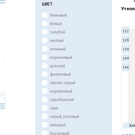
ЦВЕТ
Утепл
бежевый
белый
122
голубой
желтый
128
зеленый
134
коричневый
140
красный
146
филетовый
светло-серый
коралловый
серебристый
хаки
серый, розовый
лиловый
Дев
бордовый