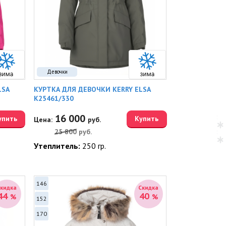
Девочки
LSA
КУРТКА ДЛЯ ДЕВОЧКИ KERRY ELSA
K25461/330
16 000
упить
Купить
Цена:
руб.
25 800
руб.
Утеплитель:
250 гр.
146
Скидка
Скидка
44
40
%
%
152
170