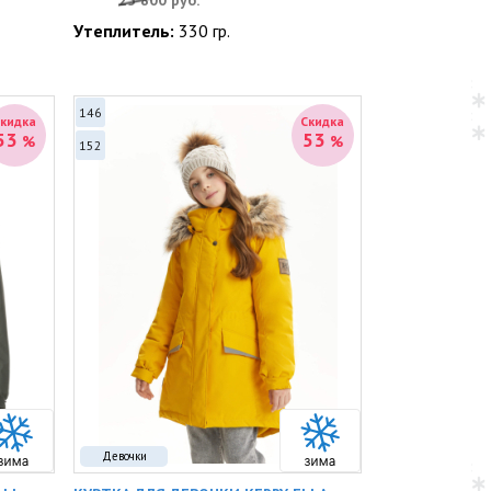
25 800
руб.
Утеплитель:
330 гр.
146
Скидка
Скидка
53
53
%
%
152
Девочки