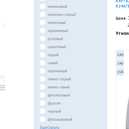
КУРТК
K2467
малиновый
молочно-серый
Цена:
молочный
оранжевый
Утепл
розовый
салатовый
серый
140
синий
146
сиреневый
158
темно-серый
темно-синий
фиолетовый
фуксия
черный
фисташковый
Еще
Скрыть