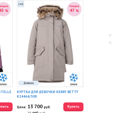
146
Скидка
Скидка
45
47
%
%
Девочки
STELLE
КУРТКА ДЛЯ ДЕВОЧКИ KERRY BETTY
K24464/508
13 700
упить
Купить
Цена:
руб.