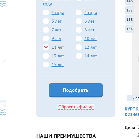
146
года
152
3 года
4 года
158
5 лет
6 лет
164
7 лет
8 лет
9 лет
10 лет
11 лет
12 лет
13 лет
14 лет
15 лет
Дев
Сбросить фильтр
КУРТК
K2346
Цена:
НАШИ ПРЕИМУЩЕСТВА