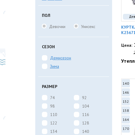
ПОЛ
Дев
Девочки
Унисекс
КУРТК
K2367
Цена:
СЕЗОН
Демисезон
Утепл
Зима
140
РАЗМЕР
146
74
92
152
98
104
158
110
116
164
122
128
170
134
140