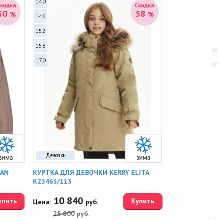
140
Скидка
Скидка
50
58
%
%
146
152
158
170
Девочки
EAN
КУРТКА ДЛЯ ДЕВОЧКИ KERRY ELITA
K23463/113
10 840
упить
Купить
Цена:
руб.
25 800
руб.