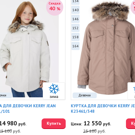
134
Скидка
40
%
140
146
152
158
164
очки
Девочки
А ДЛЯ ДЕВОЧКИ KERRY JEAN
КУРТКА ДЛЯ ДЕВОЧКИ KERRY J
1/101
K23461/348
14 980
12 550
Купить
К
руб.
Цена:
руб.
25 100
руб.
25 100
руб.