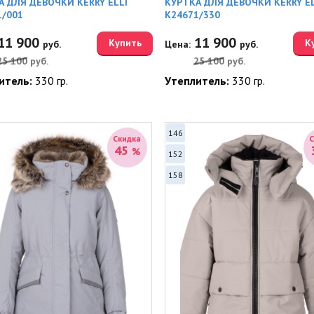
А ДЛЯ ДЕВОЧКИ KERRY ELLI
КУРТКА ДЛЯ ДЕВОЧКИ KERRY EL
1/001
K24671/330
11 900
11 900
Купить
К
руб.
Цена:
руб.
25 100
руб.
25 100
руб.
итель:
330 гр.
Утеплитель:
330 гр.
146
Скидка
45
%
152
158