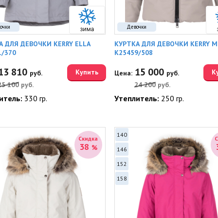
очки
Девочки
А ДЛЯ ДЕВОЧКИ KERRY ELLA
КУРТКА ДЛЯ ДЕВОЧКИ KERRY M
1/370
K25459/508
13 810
15 000
Купить
К
руб.
Цена:
руб.
25 100
руб.
24 200
руб.
итель:
330 гр.
Утеплитель:
250 гр.
140
Скидка
38
%
146
152
158