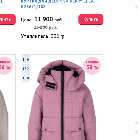
LI
КУРТКА ДЛЯ ДЕВОЧКИ KERRY ELLA
K23671/108
11 900
упить
Купить
Цена:
руб.
25 100
руб.
Утеплитель:
330 гр.
146
Скидка
Скидка
38
38
%
%
152
158