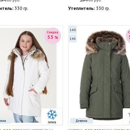
25 800
руб.
25 800
руб.
итель:
330 гр.
Утеплитель:
330 гр.
140
Скидка
53
%
146
очки
Девочки