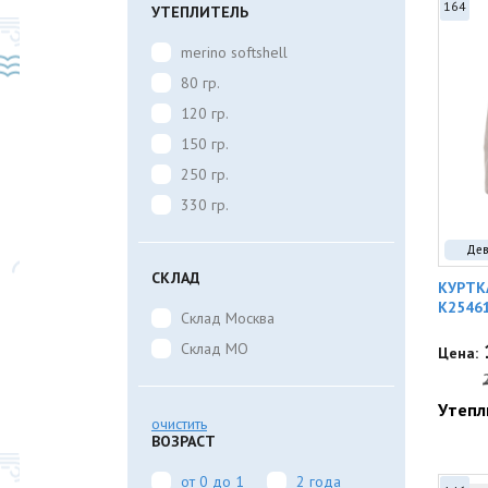
164
УТЕПЛИТЕЛЬ
merino softshell
80 гр.
120 гр.
150 гр.
250 гр.
330 гр.
Дев
СКЛАД
КУРТК
K2546
Склад Москва
Склад МО
Цена:
Утепл
очистить
ВОЗРАСТ
от 0 до 1
2 года