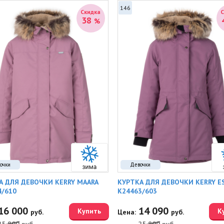
146
Скидка
38
%
очки
Девочки
А ДЛЯ ДЕВОЧКИ KERRY MAARA
КУРТКА ДЛЯ ДЕВОЧКИ KERRY E
4/610
K24463/603
16 000
14 090
Купить
К
руб.
Цена:
руб.