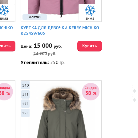
Девочки
ICHIKO
КУРТКА ДЛЯ ДЕВОЧКИ KERRY MICHIKO
K25459/605
15 000
упить
Купить
Цена:
руб.
24 200
руб.
Утеплитель:
250 гр.
140
Скидка
Скидка
38
38
%
%
146
152
158