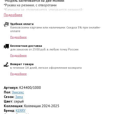
*Модель застегивается на две молнии
*Рукава на резинке, с отворотами
*Капюшон не отстегивается, утягивается резинкой
*Есть прорези для ремня автокресла
Подробнее
*Цвет белый, серый
Удобная оплата
банковскими картами или наличными. Скидка 3% при онлайн-
оплате
Подробнее
Бесплатная доставка
для заказов от 2500 руб. в любую точку России
Подробнее
Возврат товара
в течение 14 дней, легкое оформление возврата
Подробнее
Артикул:
K24400/1000
Пол:
Унисекс
Сезон:
Зима
Цвет:
серый
Коллекция:
Коллекция 2024-2025
Бренд:
KERRY