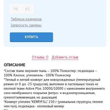
56
62
Таблица размеров
Запросить замеры
КУПИТЬ
Отзывы: 0
Добавить отзыв
ОПИСАНИЕ
*Состав ткани: верхняя ткань – 100% Полиэстер; подкладка –
100% Хлопок; утеплитель - 100% Полиэстер
*Теплый и легкий конверт для новорожденных (температурный
режим от 0 до -25 градусов), выполнен в пастельных тонах из
плотной ткани Active Plus 10000/10000 с нанесением внутреннего
слоя мембранного покрытия (ветро- и водонепроницаемая,
грязеотталкивающая, но дышащая)
*Конверт утеплен "KERRYFILL" 250 г (уникальная структура, теплее
чем пух), подкладка - хлопковый велюр