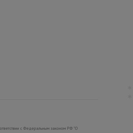
Девочки
Девочки
МБИНЕЗОН KERRY PLAY
КОМБИНЕЗОН KERRY
4004/185
HAPPY K25003/1700-1
7 650
8 900
на:
руб.
Цена:
руб.
14 400
руб.
13 900
руб.
Купить
Купить
еплитель:
120 гр.
Утеплитель:
80 гр.
оответствии с Федеральным законом РФ "О