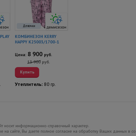
Девочки
Девочки
PLAY
КОМБИНЕЗОН KERRY
КОМБИНЕЗОН KERRY BO
КО
HAPPY K25003/1700-1
K23706/362
K2
8 900
8 260
Цена:
руб.
Цена:
руб.
Це
13 900
руб.
15 300
руб.
Купить
Купить
.
Утеплитель:
80 гр.
Утеплитель:
150 гр.
Ут
сайт носит информационно-справочный характер.
е на сайте, Вы даете полное согласие на обработку Ваших данных в с