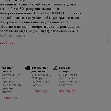
чень теплый и легкий комбинезон (температурный
жим от 0 до -30 градусов), выполнен из
мбинированной ткани "Active Plus" 10000/10000: верх
 гладкой ткани, низ из усиленной к протиранию ткани в
лкий рубчик, с нанесением внутреннего слоя
мбранного покрытия (ветро- и водонепроницаемая,
язеотталкивающая, но дышащая), с проклеенными в
жней части швами
омбинезон утеплен "KERRYFILL" (уникальная структура,
дробнее
лее чем пух), 330 г, подкладка на спинке от талии и
 середины бедер велюровая
омбинезон застегивается на молнию с ветрозащитной
анкой
апюшон с утеплителем, отстегивается, опушка
кусственный мех, не отстегивается
Удобная
Бесплатная
Возврат
укава на резинке
оплата
доставка
товара
банковскими
для заказов от
в течение 14
тделка капюшона, внутренней части воротника и
картами или
2500 руб. в
дней, легкое
зинки рукавов - плюшевый велюр
наличными.
любую точку
оформление
меется карман на молнии
Скидка 3% при
России
возврата
онлайн-
 спинке по талии - резинка
Подробнее
Подробнее
оплате
из брюк на резинке, со штрипкам
меются светоотражающие элементы
Подробнее
вет розовый, серый