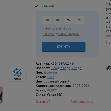
*О
В наличии
ре
ко
из
80
86
92
98
ме
ме
Таблица размеров
гр
Замеры данной модели
ни
*К
По
теп
КУПИТЬ
до
*К
пл
*К
Артикул:
K25409A/1246
ис
Возраст:
1 год
2 года
3 года
*Р
Пол:
Девочки
*О
Сезон:
Зима
ре
Цвет:
розовый серый
*И
Коллекция:
Коллекция 2025-2026
*На
Бренд:
KERRY
*Н
Склад:
Склад МО
*И
Отзывы: 0
Добавить отзыв
*Ц