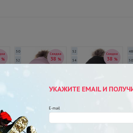
50
52
48
дка
Скидка
Скидка
8
38
38
%
%
%
52
54
50
54
56
52
54
УКАЖИТЕ EMAIL И ПОЛУЧ
E-mail
Мальчики и
Девочки
девочки
ШЛЕМ KERRY KEIKI
ШЛЕМ ДЛЯ ДЕВОЧЕК И
ШЛ
K25591/122
МАЛЬЧИКОВ KERRY KEIKI
K2