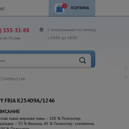
0
КОРЗИНА
нет
) 555-31-88
С понедельника по пятницу
с 09:00 до 18:00
о по России
 K25409A/1246
 FRIA K25409A/1246
ПИСАНИЕ
остав ткани: верхняя ткань – 100 % Полиэстер;
дкладка – 55 % Вискоза, 45 % Полиэстер; утеплитель
100 % Полиэстер