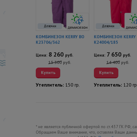
Девочки
Девочки
ОН KERRY
КОМБИНЕЗОН KERRY BO
КОМБИНЕЗОН KERRY 
003/1700-1
K23706/362
K24004/185
00
8 260
7 650
руб.
Цена:
руб.
Цена:
руб.
00
руб.
15 300
руб.
14 400
руб.
Купить
Купить
ль:
80 гр.
Утеплитель:
150 гр.
Утеплитель:
120 гр
* не является публичной офертой по ст.437 ГК РФ, 
Обращаем Ваше внимание, что, оставляя Ваши данны