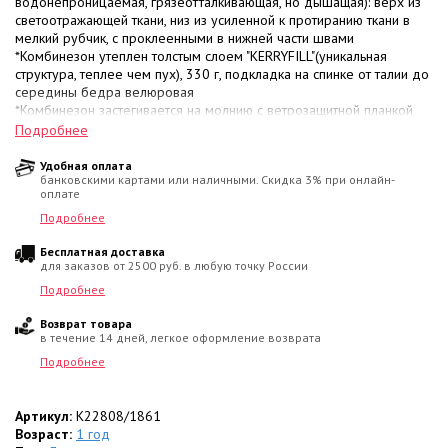
водонепроницаемая, грязеотталкивающая, но дышащая): верх из
светоотражающей ткани, низ из усиленной к протиранию ткани в
мелкий рубчик, с проклеенными в нижней части швами
*Комбинезон утеплен толстым слоем "KERRYFILL"(уникальная
структура, теплее чем пух), 330 г, подкладка на спинке от талии до
середины бедра велюровая
*Комбинезон застегивается на молнию с ветрозащитной планкой
*Капюшон с утеплителем, отстегивается, опушка искусственный
Подробнее
мех, не отстегивается
*Рукава на резинке
Удобная оплата
банковскими картами или наличными. Скидка 3% при онлайн-
*Отделка капюшона, внутренней части воротника и резинки
оплате
рукавов - плюшевый велюр
*Имеется карман на молнии
Подробнее
*На спинке по талии - резинка
Бесплатная доставка
*Низ брюк на резинке, со штрипкам, объем низа регулируется
для заказов от 2500 руб. в любую точку России
кнопкой
*Имеются светоотражающие элементы
Подробнее
*Цвет насыщенный пурпурно-красный
Возврат товара
в течение 14 дней, легкое оформление возврата
Подробнее
Артикул:
K22808/1861
Возраст:
1 год