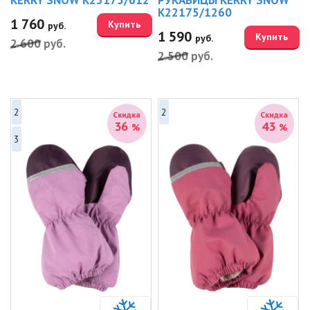
KERRY SNOW K23175/612
РУКАВИЦЫ KERRY SNOW
K22175/1260
1 760
Купить
руб.
1 590
Купить
руб.
2 600
руб.
2 500
руб.
2
2
Скидка
Скидка
36
43
%
%
3