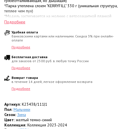
грязеотталкивающая, но дышащая)
*Парка утеплена слоем "KERRYFILL" 330 г (уникальная структура,
теплее чем пух)
*Модель застегивается на молнию с ветрозащитной планкой
*Капюшон утепленный, опушка - искусственный мех, отстегиваются
Подробнее
*Имеются два кармана с клапаном на кнопке
*Рукава на резинке
Удобная оплата
банковскими картами или наличными. Скидка 3% при онлайн-
*Отделка капюшона, внутренней части воротника и резинки
оплате
рукавов - искусственный мех
*Низ куртки утягивается кулиской со стопперами
Подробнее
*Имеются светоотражающие элементы
Бесплатная доставка
*Цвет темно-синий, ярко-желтый
для заказов от 2500 руб. в любую точку России
Подробнее
Возврат товара
в течение 14 дней, легкое оформление возврата
Подробнее
Артикул:
K23438/111|1
Пол:
Мальчики
Сезон:
Зима
Цвет:
желтый темно-синий
Коллекция:
Коллекция 2023-2024