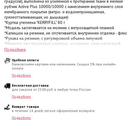
градусов), выполнена из усиленной к протиранию ткани в мелкий
рубчик Active Plus 10000/10000 с нанесением внутреннего слоя
мембранного покрытия (ветро- и водонепроницаемая,
грязеотталкивающая, но дышащая)
*Куртка утеплена "KERRYFILL" 80 г
*Модель застегивается на молнию с ветрозащитной планкой
*Капюшон на резинке, не отстегивается, внутренняя отделка - флис
*Рукава на резинке, с регулировкой объема липучкой
*Имеются два прорезные карманы на молнии, один нагрудный
карман на молнии
Подробнее
*Имеются светоотражающие элементы
*Цвет черный
Удобная оплата
банковскими картами или наличными. Скидка 3% при онлайн-
оплате
Подробнее
Бесплатная доставка
для заказов от 2500 руб. в любую точку России
Подробнее
Возврат товара
в течение 14 дней, легкое оформление возврата
Подробнее