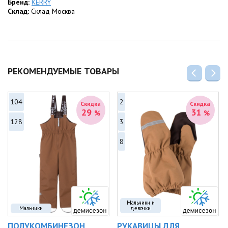
Бренд:
KERRY
Состав ткани:
Склад:
Склад Москва
• Материал верха: 100% Полиамид
• Подкладка и утеплитель: 100% Полиэстер
РЕКОМЕНДУЕМЫЕ ТОВАРЫ
104
2
Скидка
Скидка
29
31
%
%
128
3
8
Мальчики и
Мальчики
девочки
ПОЛУКОМБИНЕЗОН
РУКАВИЦЫ ДЛЯ