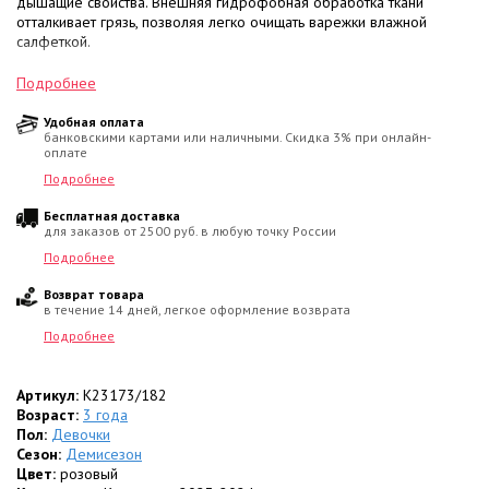
дышащие свойства. Внешняя гидрофобная обработка ткани
отталкивает грязь, позволяя легко очищать варежки влажной
салфеткой.
• Рукавицы
утеплены флисом
.
Подробнее
• Фиксацию на запястье и защиту от влаги обеспечивают
резинки
.
• В элементы кроя интегрированы
светоотражающие элементы
Удобная оплата
банковскими картами или наличными. Скидка 3% при онлайн-
для безопасности в темное время суток.
оплате
Состав ткани:
Подробнее
• Материал верха: 100% Полиамид;
Бесплатная доставка
• Подкладка: 100% Полиэстер.
для заказов от 2500 руб. в любую точку России
Цвет:
Яркий пурпурно-розовый / брезентово-серый.
Подробнее
Возврат товара
в течение 14 дней, легкое оформление возврата
Подробнее
Артикул:
K23173/182
Возраст:
3 года
Пол:
Девочки
Сезон:
Демисезон
Цвет:
розовый