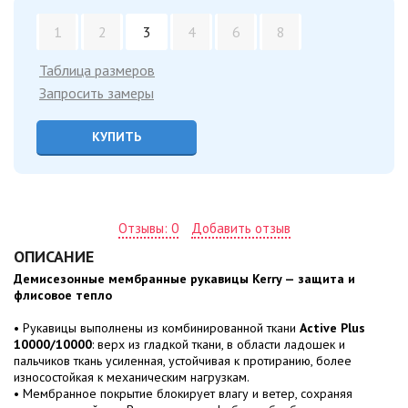
1
2
3
4
6
8
Таблица размеров
Запросить замеры
КУПИТЬ
Отзывы: 0
Добавить отзыв
ОПИСАНИЕ
Демисезонные мембранные рукавицы Kerry — защита и
флисовое тепло
• Рукавицы выполнены из комбинированной ткани
Active Plus
10000/10000
: верх из гладкой ткани, в области ладошек и
пальчиков ткань усиленная, устойчивая к протиранию, более
износостойкая к механическим нагрузкам.
• Мембранное покрытие блокирует влагу и ветер, сохраняя