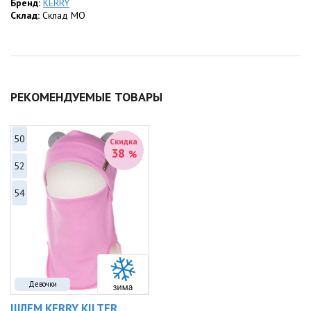
Характеристики:
Бренд:
KERRY
•
Склад:
Состав:
Склад МО
Верх, подкладка и утеплитель —
100% Полиэстер
.
•
Цвет:
Ярко-розовый (светоотражающий).
РЕКОМЕНДУЕМЫЕ ТОВАРЫ
50
Скидка
38
%
52
54
Девочки
ШЛЕМ KERRY KILTER