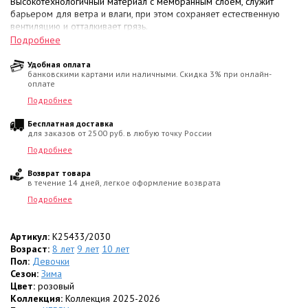
Высокотехнологичный материал с мембранным слоем, служит
барьером для ветра и влаги, при этом сохраняет естественную
вентиляцию и отталкивает грязь.
•
Утеплитель KERRYFILL (330 г/м²):
Наполнитель с
Подробнее
микроячеистой структурой, состоящей из множества тончайших
спиралей. Он стабильно поддерживает температуру тела,
Удобная оплата
банковскими картами или наличными. Скидка 3% при онлайн-
обеспечивая исключительное тепло при минимальном весе
оплате
изделия.
•
Температурный диапазон:
Максимальная защита в морозы
от
Подробнее
0 до -30 °C
.
Бесплатная доставка
для заказов от 2500 руб. в любую точку России
Особенности кроя и комфорт:
• Утепленный капюшон
отстегивается
, опушка из искусственного
Подробнее
меха также при необходимости
отстегивается
.
Возврат товара
• Внутренняя часть воротника и капюшона выполнена из
мягкого
в течение 14 дней, легкое оформление возврата
флиса
, который приятен к коже и сохраняет тепло.
• Низ рукавов с
внутренними флисовыми манжетами
, плотно
Подробнее
прилегающими к запястью.
• Для хранения мелочей предусмотрены
два кармана на
молнии
Артикул:
.
K25433/2030
• Молния снабжена
Возраст:
8 лет
9 лет
ветрозащитной планкой
10 лет
.
•
Пол:
Дополнительная безопасность:
Девочки
В дизайн интегрированы
дополнительные
Сезон:
Зима
светоотражающие элементы
для прогулок в
сумерках.
Цвет:
розовый
Коллекция:
Коллекция 2025-2026