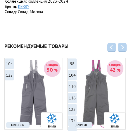
•
Коллекция:
Видимость в сумерках:
Коллекция 2023-2024
В дизайн куртки деликатно
интегрированы функциональные
Бренд:
KERRY
светоотражающие элементы
.
Склад:
Склад Москва
Материалы и параметры:
•
Состав:
Верхняя ткань, подкладка и утеплитель — 100 %
Полиэстер.
•
Цветовое решение:
Сливочно-кремовый с рисунком из роз.
РЕКОМЕНДУЕМЫЕ ТОВАРЫ
104
98
Скидка
Скидка
50
42
%
%
122
104
110
116
122
134
Мальчики
Девочки