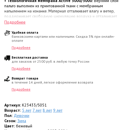
•
Технологичная мембрана Active 5000/5000:
Верхний слой
пальто выполнен из принтованной ткани с мембранным
напылением на изнанке. Материал отталкивает влагу и ветер,
поддерживает свободную циркуляцию воздуха и отталкивает
грязь.
Подробнее
•
Утеплитель KERRYFILL (330 г/м²):
Фирменное наполнение из
ультратонких спиралевидных волокон, запечатанных в воздушные
Удобная оплата
банковскими картами или наличными. Скидка 3% при онлайн-
камеры. Эффективно удерживает тепло тела по принципу термоса,
оплате
превосходит натуральный пух по износостойкости и не утяжеляет
одежду.
Подробнее
•
Условия эксплуатации:
Температурный режим
от 0 до -30
Бесплатная доставка
градусов
.
для заказов от 2500 руб. в любую точку России
Эргономика и конструктивные детали:
Подробнее
• Низ рукавов оснащены мягкими
внутренними флисовыми
Возврат товара
манжетами
, которые плотно облегают запястья, препятствуя
в течение 14 дней, легкое оформление возврата
попаданию снега и холодного воздуха.
• Утепленный капюшон
отстегивается
. Опушка из качественного
Подробнее
искусственного меха при необходимости также выполнена
съемной
.
• Внутренняя сторона воротника-стойки и подкладка капюшона
Артикул:
K23433/5051
отделаны
Возраст:
5 лет
нежным флисом
7 лет
8 лет
9 лет
для приятного контакта с кожей
ребенка.
Пол:
Девочки
• Застежка-молния скрыта под
Сезон:
Зима
ветрозащитной планкой
. Для
хранения личных вещей предусмотрены
Цвет:
бежевый
два кармана на молнии
.