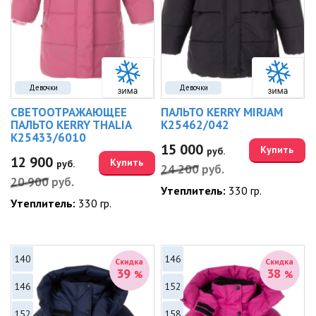
Девочки
Девочки
СВЕТООТРАЖАЮЩЕЕ
ПАЛЬТО KERRY MIRJAM
ПАЛЬТО KERRY THALIA
K25462/042
K25433/6010
15 000
Купить
руб.
12 900
Купить
руб.
24 200
руб.
20 900
руб.
Утеплитель:
330 гр.
Утеплитель:
330 гр.
140
146
Скидка
Скидка
39
38
%
%
146
152
152
158