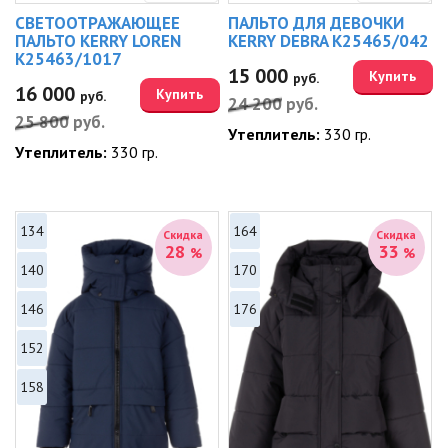
СВЕТООТРАЖАЮЩЕЕ
ПАЛЬТО ДЛЯ ДЕВОЧКИ
ПАЛЬТО KERRY LOREN
KERRY DEBRA K25465/042
K25463/1017
15 000
Купить
руб.
16 000
Купить
руб.
24 200
руб.
25 800
руб.
Утеплитель:
330 гр.
Утеплитель:
330 гр.
134
164
Скидка
Скидка
28
33
%
%
140
170
146
176
152
158