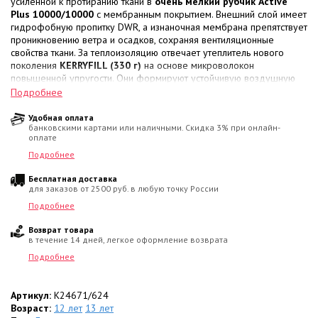
усиленной к протиранию ткани в
очень мелкий рубчик Active
Plus 10000/10000
с мембранным покрытием. Внешний слой имеет
гидрофобную пропитку DWR, а изнаночная мембрана препятствует
проникновению ветра и осадков, сохраняя вентиляционные
свойства ткани. За теплоизоляцию отвечает утеплитель нового
поколения
KERRYFILL (330 г)
на основе микроволокон
повышенной упругости. Они формируют устойчивую воздушную
прослойку, которая превосходно удерживает тепло тела в
Подробнее
морозы, не утяжеляет куртку и полностью восстанавливает объем
после стирки.
Удобная оплата
банковскими картами или наличными. Скидка 3% при онлайн-
оплате
Состав ткани:
* Верх: 100% Полиамид (ткань в очень мелкий рубчик);
Подробнее
* Подкладка: 100% Полиэстер;
Бесплатная доставка
* Утеплитель: 100% Полиэстер.
для заказов от 2500 руб. в любую точку России
Почему она понравится:
Подробнее
*
Температурный режим:
Надежная защита в холодную погоду
Возврат товара
от 0 до -30 градусов.
в течение 14 дней, легкое оформление возврата
*
Защита и функционал:
Центральная молния перекрыта
ветрозащитной планкой
. Утепленный капюшон отстегивающийся.
Подробнее
*
Детали рукавов:
Низ рукавов собран на эластичные резинки и
дополнен регулировкой объема с помощью
кнопок
.
*
Артикул:
Идеальная посадка:
K24671/624
Встроенная
кулиска со стопперами по
талии
Возраст:
позволяет точно настраивать объем изделия по фигуре.
12 лет
13 лет