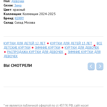
*
Пол:
Карманы:
Девочки
Предусмотрены два
кармана с клапаном на кнопке
.
*
Сезон:
Уютные детали:
Зима
Внутренняя часть капюшона и воротник изнутри
отделаны
Цвет:
красный
мягким искусственным мехом
для приятного контакта
с кожей и защиты уязвимых зон от мороза.
Коллекция:
Коллекция 2024-2025
*
Бренд:
Безопасность:
KERRY
В элементы кроя гармонично интегрированы
светоотражающие элементы
Склад:
Склад Москва
для хорошей видимости в
темноте.
*
Цвет:
Карминно-розовый.
КУРТКИ ДЛЯ ДЕТЕЙ 12 ЛЕТ
КУРТКИ ДЛЯ ДЕТЕЙ 13 ЛЕТ
ВСЕ
ДЕТСКИЕ КУРТКИ
ЗИМНИЕ КУРТКИ
КУРТКИ ДЛЯ ДЕВОЧЕК
РАСПРОДАЖА КУРТКИ ДЛЯ ДЕВОЧЕК
ЗИМНИЕ КУРТКИ ДЛЯ
ДЕВОЧЕК
ВЫ СМОТРЕЛИ
* не является публичной офертой по ст.437 ГК РФ, сайт носит