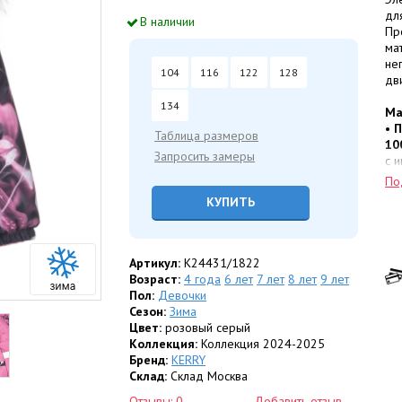
дл
В наличии
Пр
ма
не
104
116
122
128
дв
134
Ма
•
П
Таблица размеров
10
Запросить замеры
с 
сл
По
од
КУПИТЬ
во
•
Т
Вы
со
Артикул:
K24431/1822
со
Возраст:
4 года
6 лет
7 лет
8 лет
9 лет
мо
Пол:
Девочки
•
Т
Сезон:
Зима
ди
Цвет:
розовый серый
Коллекция:
Коллекция 2024-2025
Ко
Бренд:
KERRY
Дл
Склад:
Склад Москва
вн
Отзывы: 0
Добавить отзыв