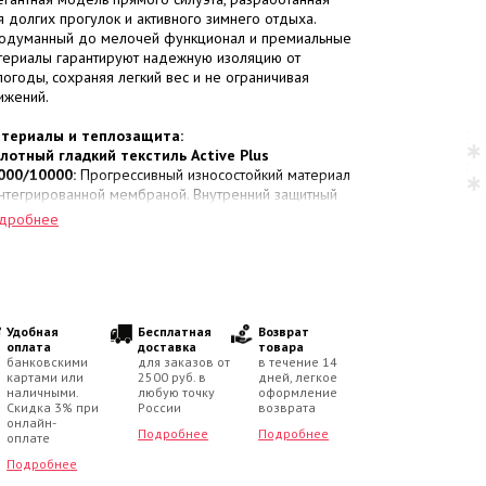
я долгих прогулок и активного зимнего отдыха.
одуманный до мелочей функционал и премиальные
териалы гарантируют надежную изоляцию от
погоды, сохраняя легкий вес и не ограничивая
ижений.
териалы и теплозащита:
лотный гладкий текстиль Active Plus
000/10000:
Прогрессивный износостойкий материал
интегрированной мембраной. Внутренний защитный
ой блокирует порывы ледяного ветра и влагу,
дробнее
новременно поддерживая правильный
здухообмен для сохранения сухости.
ермоизоляция KERRYFILL (330 г/м²):
сокотехнологичный утеплитель нового поколения
здает надежный тепловой барьер, эффективно
храняет естественную температуру тела в сильные
Удобная
Бесплатная
Возврат
оплата
доставка
товара
розы и моментально восстанавливает форму.
банковскими
для заказов от
в течение 14
емпературный режим:
Комфорт и безопасность в
картами или
2500 руб. в
дней, легкое
апазоне
от 0 до -30 °C
.
наличными.
любую точку
оформление
Скидка 3% при
России
возврата
онлайн-
нструктивные особенности и детали:
Подробнее
Подробнее
оплате
я точной настройки силуэта и защиты от продувания
Подробнее
утри по талии скрыта кулиска со стопперами
.