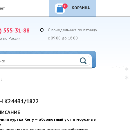
0
КОРЗИНА
нет
) 555-31-88
С понедельника по пятницу
с 09:00 до 18:00
о по России
22
H K24431/1822
ПИСАНИЕ
мняя куртка Kerry — абсолютный уют в морозные
и
егантная модель прямого силуэта, разработанная