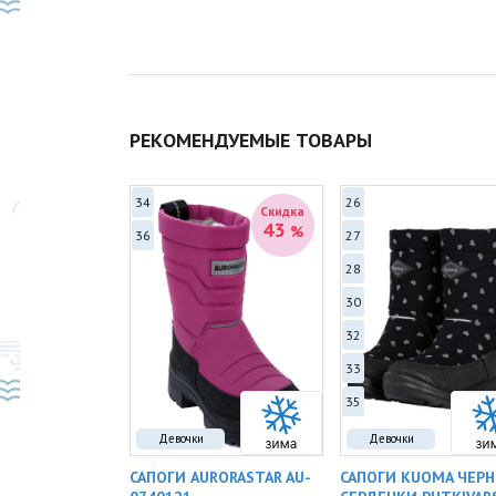
РЕКОМЕНДУЕМЫЕ ТОВАРЫ
34
26
Скидка
Скидка
41
43
%
%
36
27
28
30
32
33
35
Девочки
Девочки
RY CHERRY
САПОГИ AURORASTAR AU-
САПОГИ KUOMA ЧЕР