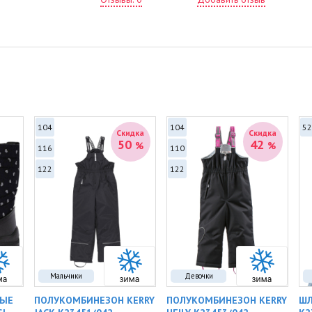
Вн
ма
пл
Съ
от
Дв
хр
Фр
пл
Св
ин
104
104
52
Скидка
Скидка
су
50
42
%
%
116
110
Ха
122
122
•
С
уте
•
Ц
се
•
О
гр
за
Из
сох
Мальчики
Девочки
НЫЕ
ПОЛУКОМБИНЕЗОН KERRY
ПОЛУКОМБИНЕЗОН KERRY
ШЛ